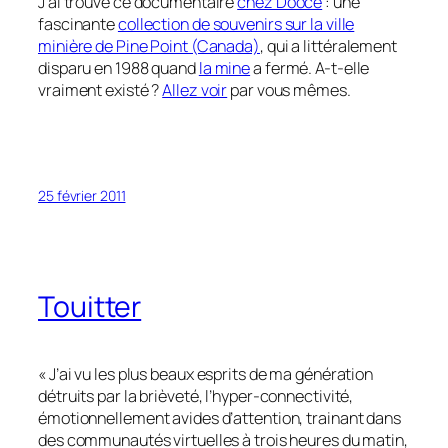
J’ai trouvé ce documentaire
chez Dooce
: une
fascinante
collection de souvenirs sur la ville
minière de Pine Point (Canada)
, qui a littéralement
disparu en 1988 quand
la mine
a fermé. A-t-elle
vraiment existé ?
Allez voir
par vous mêmes.
25 février 2011
Touitter
« J’ai vu les plus beaux esprits de ma génération
détruits par la brièveté, l’hyper-connectivité,
émotionnellement avides d’attention, trainant dans
des communautés virtuelles à trois heures du matin,