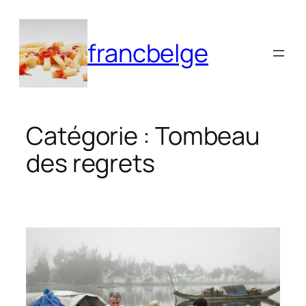
Aller
au
francbelge
contenu
Catégorie :
Tombeau
des regrets