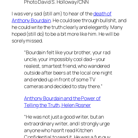
Photo David S. Holloway/CNN
I was very sad (still am) to hear of the
death of
Anthony Bourdain
. He could see through bullshit, and
he could write the truth clearly and elegantly. Many
hoped (still do) to be a bit more like him. He will be
sorely missed.
“Bourdain felt like your brother, your rad
uncle, your impossibly cool dad—your
realest, smartest friend, who wandered
outside after beers at the local one night
and ended up in front of some TV
cameras and decided to stay there.”
Anthony Bourdain and the Power of
Telling the Truth
, Helen Rosner
“He was not just a good writer, but an
extraordinary writer, and I strongly urge
anyone who hasn’t read
Kitchen
Confidential
to read it. He was a fun guy