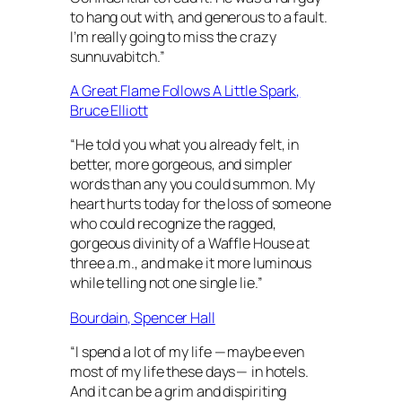
to hang out with, and generous to a fault.
I’m really going to miss the crazy
sunnuvabitch.”
A Great Flame Follows A Little Spark
,
Bruce Elliott
“He told you what you already felt, in
better, more gorgeous, and simpler
words than any you could summon. My
heart hurts today for the loss of someone
who could recognize the ragged,
gorgeous divinity of a Waffle House at
three a.m., and make it more luminous
while telling not one single lie.”
Bourdain
, Spencer Hall
“I spend a lot of my life — maybe even
most of my life these days — in hotels.
And it can be a grim and dispiriting