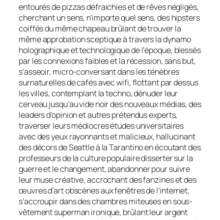
entourés de pizzas défraichies et de rêves négligés,
cherchant un sens, n’importe quel sens, des hipsters
coiffés du même chapeau brûlant de trouver la
même approbation sceptique à travers la dynamo
holographique et technologique de l’époque, blessés
par les connexions faibles et la récession, sans but,
s’asseoir, micro-conversant dans les ténèbres
surnaturelles de cafés avec wifi, flottant par dessus
les villes, contemplant la techno, dénuder leur
cerveau jusqu’au vide noir des nouveaux médias, des
leaders d’opinion et autres prétendus experts,
traverser leurs médiocres études universitaires
avec des yeux rayonnants et malicieux, hallucinant
des décors de Seattle à la Tarantino en écoutant des
professeurs de la culture populaire disserter sur la
guerre et le changement, abandonner pour suivre
leur muse créative, accrochant des fanzines et des
œuvres d’art obscènes aux fenêtres de l’internet,
s’accroupir dans des chambres miteuses en sous-
vêtement superman ironique, brûlant leur argent