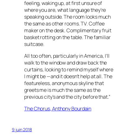
feeling, waking up, at first unsure of
where you are, what language they’re
speaking outside. The room looks much
the same as other rooms. TV. Coffee
maker on the desk. Complimentary fruit
basket rotting on the table. The familiar
suitcase.
All too often, particularly in America, I’ll
walk to the window and draw back the
curtains, looking to remind myself where
I might be —and it doesn’t help at all. The
featureless, anonymous skyline that
greets me is much the same as the
previous city’s and the city before that.”
The Chorus
, Anthony Bourdain
9 juin 2018