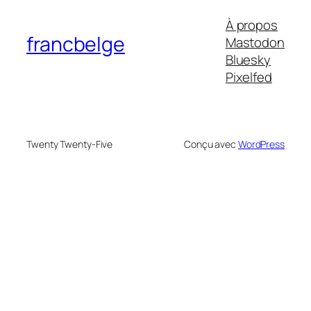
À propos
francbelge
Mastodon
Bluesky
Pixelfed
Twenty Twenty-Five
Conçu avec
WordPress