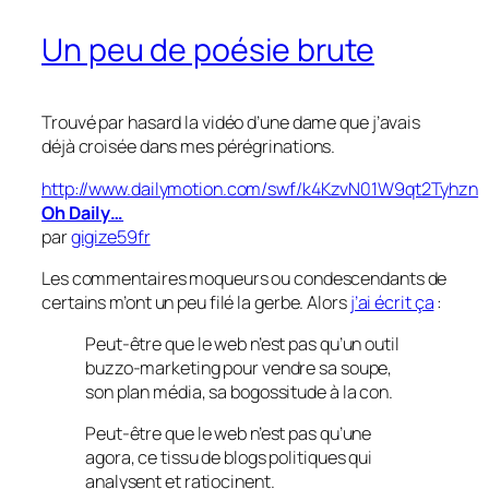
Un peu de poésie brute
Trouvé par hasard la vidéo d’une dame que j’avais
déjà croisée dans mes pérégrinations.
http://www.dailymotion.com/swf/k4KzvN01W9qt2Tyhzn
Oh Daily…
par
gigize59fr
Les commentaires moqueurs ou condescendants de
certains m’ont un peu filé la gerbe. Alors
j’ai écrit ça
:
Peut-être que le web n’est pas qu’un outil
buzzo-marketing pour vendre sa soupe,
son plan média, sa bogossitude à la con.
Peut-être que le web n’est pas qu’une
agora, ce tissu de blogs politiques qui
analysent et ratiocinent.