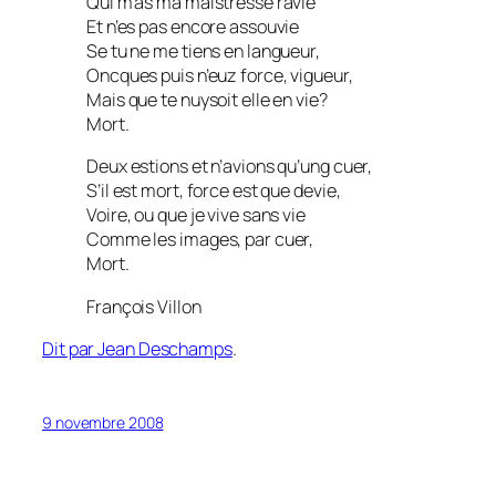
Qui m’as ma maistresse ravie
Et n’es pas encore assouvie
Se tu ne me tiens en langueur,
Oncques puis n’euz force, vigueur,
Mais que te nuysoit elle en vie?
Mort.
Deux estions et n’avions qu’ung cuer,
S’il est mort, force est que devie,
Voire, ou que je vive sans vie
Comme les images, par cuer,
Mort.
François Villon
Dit par Jean Deschamps
.
9 novembre 2008