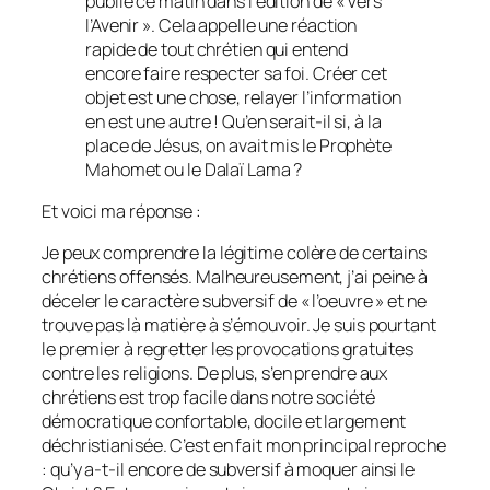
publié ce matin dans l’édition de « Vers
l’Avenir ». Cela appelle une réaction
rapide de tout chrétien qui entend
encore faire respecter sa foi. Créer cet
objet est une chose, relayer l’information
en est une autre ! Qu’en serait-il si, à la
place de Jésus, on avait mis le Prophète
Mahomet ou le Dalaï Lama ?
Et voici ma réponse :
Je peux comprendre la légitime colère de certains
chrétiens offensés. Malheureusement, j’ai peine à
déceler le caractère subversif de « l’oeuvre » et ne
trouve pas là matière à s’émouvoir. Je suis pourtant
le premier à regretter les provocations gratuites
contre les religions. De plus, s’en prendre aux
chrétiens est trop facile dans notre société
démocratique confortable, docile et largement
déchristianisée. C’est en fait mon principal reproche
: qu’y a-t-il encore de subversif à moquer ainsi le