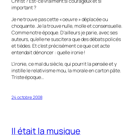
Christ ? Est-ce vraiment si courageux et si
important ?
Je ne trouve pas cette « oeuvre » déplacée ou
choquante. Je la trouve nulle, molle et consensuelle.
Comme notre époque. D’ailleurs je parie, avec ses
auteurs, qu’elle ne suscitera que des débats policés
et tièdes. Et c’est précisément ce que cet acte
entendait dénoncer : quelle ironie !
L’ironie, ce mal du siècle, qui pourrit la pensée et y
instille le relativisme mou, la morale en carton pâte.
Triste époque…
24 octobre 2008
Il était la musique