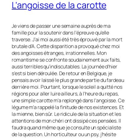
L'angoisse de la carotte
Je viens de passer une semaine auprès de ma
famille pour la soutenir dans l’épreuve qu’elle
traverse. J’ai moi aussi été très éprouvé par la mort
brutale d’A. Cette disparition a provoqué chez moi
des angoisses étranges, irrationnelles. Mon
romantisme se confronte soudainement aux faits,
aussi terribles qu’indiscutables. La journée d’hier
s’est si bien déroulée. De retour en Belgique, je
pensais avoir laissé le plus grande partie du fardeau
derrière moi. Pourtant, lorsque le soleil a quitté nos
régions pour aller luire ailleurs, à l’heure du repas,
une simple carotte m’a replongé dans l’angoisse. Ce
légume m’a rappelé la finitude de nos existences. Et
la mienne, bien sûr. Le ridicule de la situation et les
attentions de mon chéri ont dissipé ces pensées. Il
faudra quand même que je consulte un spécialiste
de la question. Un horticulteur ou un psy, j’hésite