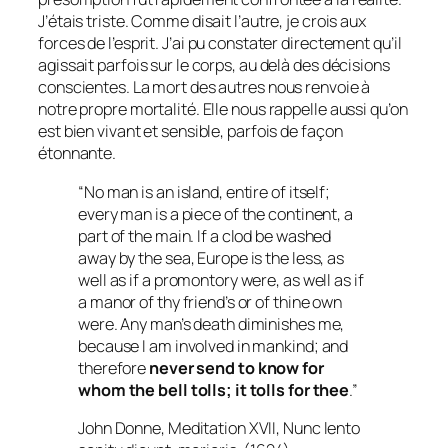
J’étais triste. Comme disait l’autre, je crois aux
forces de l’esprit. J’ai pu constater directement qu’il
agissait parfois sur le corps, au delà des décisions
conscientes. La mort des autres nous renvoie à
notre propre mortalité. Elle nous rappelle aussi qu’on
est bien vivant et sensible, parfois de façon
étonnante.
“No man is an island, entire of itself;
every man is a piece of the continent, a
part of the main. If a clod be washed
away by the sea, Europe is the less, as
well as if a promontory were, as well as if
a manor of thy friend’s or of thine own
were. Any man’s death diminishes me,
because I am involved in mankind; and
therefore
never send to know for
whom the bell tolls; it tolls for thee
.”
John Donne, Meditation XVII, Nunc lento