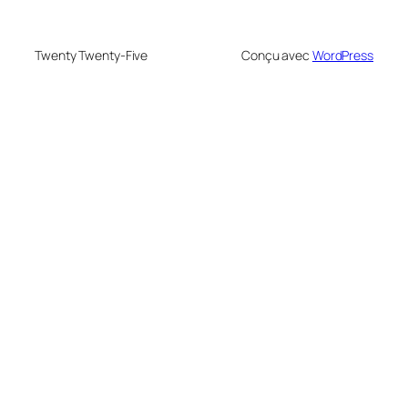
Twenty Twenty-Five
Conçu avec
WordPress