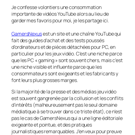
Je confesse volontiers une consommation
importante de vidéos YouTube alors au lieu de
garder mes favoris pour moi, je les partage ici.
GamersNexus
est un site et une chaîne YouTube qui
fait des guides d’achat et des tests poussés
d’ordinateurs et de pièces détachées pour PC, en
particulier pour les jeux vidéo. C’est une niche parce
que les PC « gaming » sont souvent chers, mais c’est
une niche visible et influente parce que les
consommateurs sont exigeants et les fabricants y
font leurs plus grosses marges.
Si la majorité de la presse et des médias jeu vidéo
est souvent gangrenée par la collusion et les conflits
d’intérêts (malheureusement pas le seul domaine
médiatique à se trouver dans ce triste état), ce n’est
pas le cas de GamersNexus qui a une ligne éditoriale
exigeante et pointue, et des pratiques
journalistiques remarquables. J’en veux pour preuve