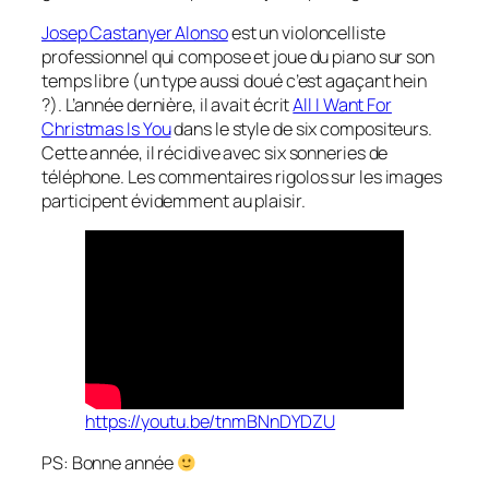
Josep Castanyer Alonso
est un violoncelliste
professionnel qui compose et joue du piano sur son
temps libre (un type aussi doué c’est agaçant hein
?). L’année dernière, il avait écrit
All I Want For
Christmas Is You
dans le style de six compositeurs.
Cette année, il récidive avec six sonneries de
téléphone. Les commentaires rigolos sur les images
participent évidemment au plaisir.
https://youtu.be/tnmBNnDYDZU
PS: Bonne année