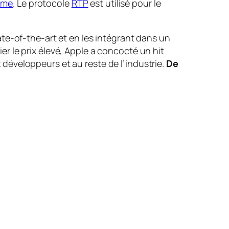
time
. Le protocole
RTP
est utilisé pour le
ate-of-the-art
et en les intégrant dans un
ier le prix élevé, Apple a concocté un hit
x développeurs et au reste de l’industrie.
De