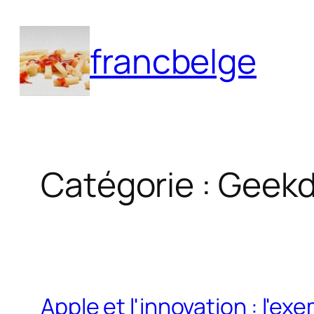
Aller
au
francbelge
contenu
Catégorie :
Geek
Apple et l'innovation : l'e