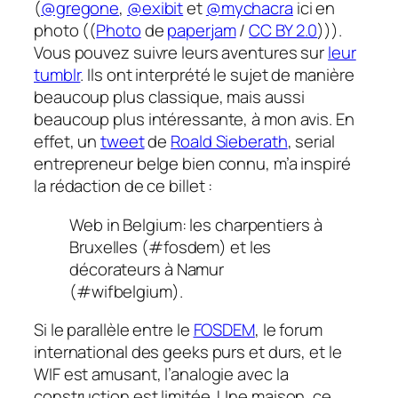
(
@gregone
,
@exibit
et
@mychacra
ici en
photo ((
Photo
de
paperjam
/
CC BY 2.0
))).
Vous pouvez suivre leurs aventures sur
leur
tumblr
. Ils ont interprété le sujet de manière
beaucoup plus classique, mais aussi
beaucoup plus intéressante, à mon avis. En
effet, un
tweet
de
Roald Sieberath
, serial
entrepreneur belge bien connu, m’a inspiré
la rédaction de ce billet :
Web in Belgium: les charpentiers à
Bruxelles (#fosdem) et les
décorateurs à Namur
(#wifbelgium).
Si le parallèle entre le
FOSDEM
, le forum
international des geeks purs et durs, et le
WIF est amusant, l’analogie avec la
construction est limitée. Une maison, ce