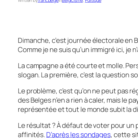
Written by
francbelge
in
Belgicisme
, 
Politique
Dimanche, c’est journée électorale en 
Comme je ne suis qu’un immigré ici, je n’a
La campagne a été courte et molle. Pers
slogan. La première, c’est la question
Le problème, c’est qu’on ne peut pas rég
des Belges n’en a rien à caler, mais le 
représentée et tout le monde subit la d
Le résultat ? À défaut de voter pour un 
affinités.
D’après les sondages
, cette s