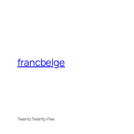
francbelge
Twenty Twenty-Five