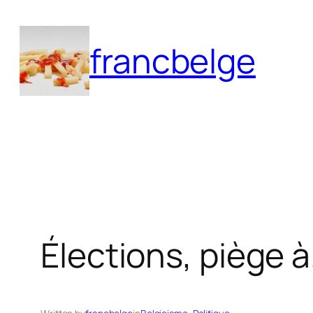
Aller
au
francbelge
contenu
Élections, piège 