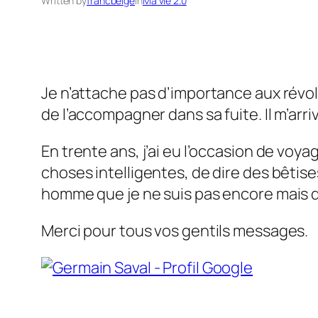
Written by
francbelge
in
Ma vie 2.0
Je n’attache pas d’importance aux révolu
de l’accompagner dans sa fuite. Il m’arr
En trente ans, j’ai eu l’occasion de voya
choses intelligentes, de dire des bêtises
homme que je ne suis pas encore mais qu
Merci pour tous vos gentils messages.