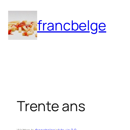
Aller
au
francbelge
contenu
Trente ans