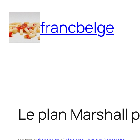
Aller
au
francbelge
contenu
Le plan Marshall p