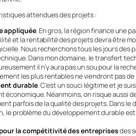
istiques attendues des projets :
e appliquée
. En gros, la région finance une 
bilité et la rentabilité des projets devra être
logicielle. Nous recherchons tous les jours des 
r technique. Dans mon domaine, le transfert t
reusement il n’y aura pas un sou pour la rec
llement les plus rentables ne viendront pas d
ent durable
. C’est un souci légitime et je su
t économique. Néanmoins, on risque aussi de
ment parfois de la qualité des projets. Dans l
on, le problème du développement durable est 
pour la compétitivité des entreprises
des s