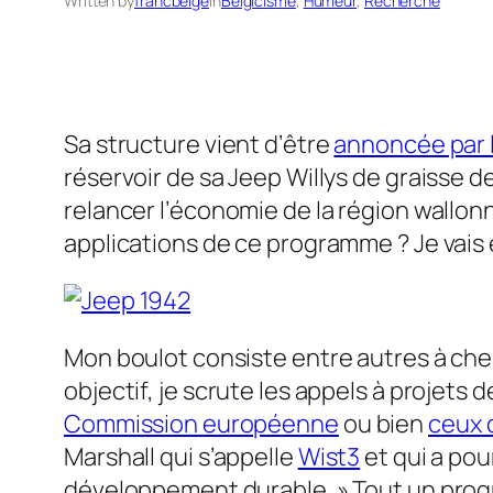
Written by
francbelge
in
Belgicisme
, 
Humeur
, 
Recherche
Sa structure vient d’être
annoncée par 
réservoir de sa Jeep Willys de graisse 
relancer l’économie de la région wallon
applications de ce programme ? Je vais 
Mon boulot consiste entre autres à ch
objectif, je scrute les appels à projet
Commission européenne
ou bien
ceux 
Marshall qui s’appelle
Wist3
et qui a pou
développement durable. » Tout un pro