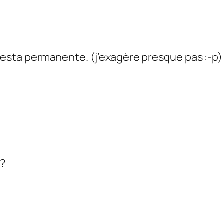
t fiesta permanente. (j’exagère presque pas :-p)
e?