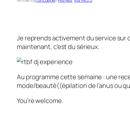
Written by
francbelge
in
Humeur
, 
Ma vie 2.0
Je reprends activement du service sur ce
maintenant, c’est du sérieux.
Au programme cette semaine : une recett
mode/beauté((épilation de l’anus ou qu
You’re welcome.