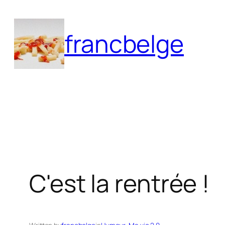
Aller
au
francbelge
contenu
C'est la rentrée !