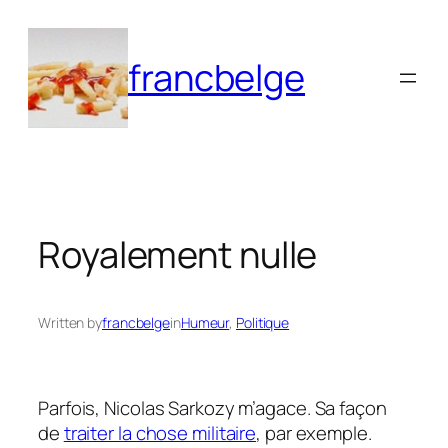
Aller
au
francbelge
contenu
Royalement nulle
Written by
francbelge
in
Humeur
, 
Politique
Parfois, Nicolas Sarkozy m’agace. Sa façon
de
traiter la chose militaire
, par exemple.