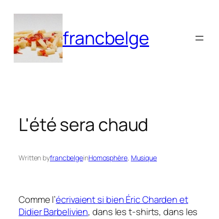
Aller
au
francbelge
contenu
L'été sera chaud
Written by
francbelge
in
Homosphère
, 
Musique
Comme l’
écrivaient si bien Éric Charden et
Didier Barbelivien
, dans les t-shirts, dans les