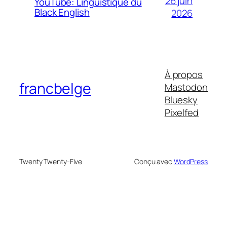
26 juin
YouTube: Linguistique du
Black English
2026
À propos
francbelge
Mastodon
Bluesky
Pixelfed
Twenty Twenty-Five
Conçu avec
WordPress