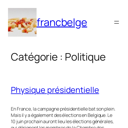
Aller
au
francbelge
contenu
Catégorie :
Politique
Physique présidentielle
En France, la campagne présidentielle bat son plein.
Mais il y a également des élections en Belgique. Le
10 juin prochain auront lieu les élections générales,
qui désignent les membres de la Chambre des