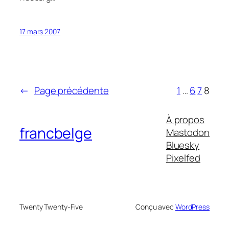
17 mars 2007
←
Page précédente
1
…
6
7
8
À propos
francbelge
Mastodon
Bluesky
Pixelfed
Twenty Twenty-Five
Conçu avec
WordPress