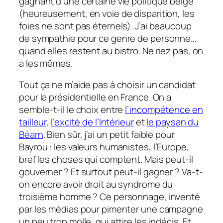
gagnant d’une certaine vie politique belge
(heureusement, en voie de disparition, les
foies ne sont pas éternels). J’ai beaucoup
de sympathie pour ce genre de personne…
quand elles restent au bistro. Ne riez pas, on
a les mêmes.
Tout ça ne m’aide pas à choisir un candidat
pour la présidentielle en France. On a
semble-t-il le choix entre
l’incompétence en
tailleur
,
l’excité de l’Intérieur
et
le paysan du
Béarn
. Bien sûr, j’ai un petit faible pour
Bayrou : les valeurs humanistes, l’Europe,
bref les choses qui comptent. Mais peut-il
gouverner ? Et surtout peut-il gagner ? Va-t-
on encore avoir droit au syndrome du
troisième homme ? Ce personnage, inventé
par les médias pour pimenter une campagne
un peu trop molle, qui attire les indécis. Et