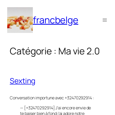
Aller
au
francbelge
contenu
Catégorie :
Ma vie 2.0
Sexting
Conversation importune avec +32470292914 :
— [
+32470292914
] J’ai encore envie de
te baiser bien à fond j’ai adore notre