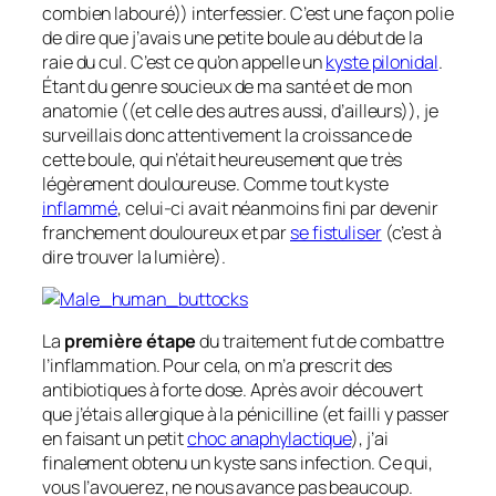
combien labouré)) interfessier. C’est une façon polie
de dire que j’avais une petite boule au début de la
raie du cul. C’est ce qu’on appelle un
kyste pilonidal
.
Étant du genre soucieux de ma santé et de mon
anatomie ((et celle des autres aussi, d’ailleurs)), je
surveillais donc attentivement la croissance de
cette boule, qui n’était heureusement que très
légèrement douloureuse. Comme tout kyste
inflammé
, celui-ci avait néanmoins fini par devenir
franchement douloureux et par
se fistuliser
(c’est à
dire trouver la lumière).
La
première étape
du traitement fut de combattre
l’inflammation. Pour cela, on m’a prescrit des
antibiotiques à forte dose. Après avoir découvert
que j’étais allergique à la pénicilline (et failli y passer
en faisant un petit
choc anaphylactique
), j’ai
finalement obtenu un kyste sans infection. Ce qui,
vous l’avouerez, ne nous avance pas beaucoup.