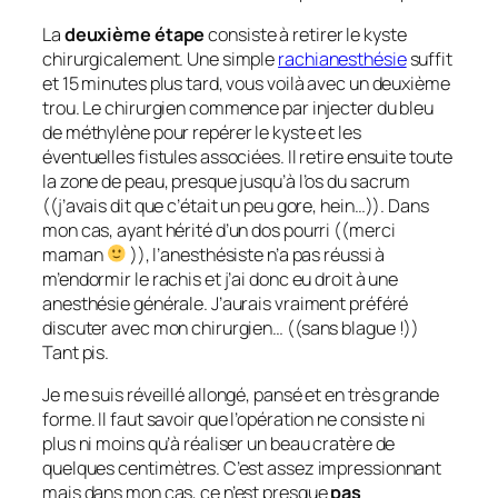
La
deuxième étape
consiste à retirer le kyste
chirurgicalement. Une simple
rachianesthésie
suffit
et 15 minutes plus tard, vous voilà avec un deuxième
trou. Le chirurgien commence par injecter du bleu
de méthylène pour repérer le kyste et les
éventuelles fistules associées. Il retire ensuite toute
la zone de peau, presque jusqu’à l’os du sacrum
((j’avais dit que c’était un peu gore, hein…)). Dans
mon cas, ayant hérité d’un dos pourri ((merci
maman
)), l’anesthésiste n’a pas réussi à
m’endormir le rachis et j’ai donc eu droit à une
anesthésie générale. J’aurais vraiment préféré
discuter avec mon chirurgien… ((sans blague !))
Tant pis.
Je me suis réveillé allongé, pansé et en très grande
forme. Il faut savoir que l’opération ne consiste ni
plus ni moins qu’à réaliser un beau cratère de
quelques centimètres. C’est assez impressionnant
mais dans mon cas, ce n’est presque
pas