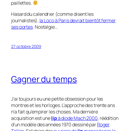
paillettes.
Hasard du calendrier (comme disent les
journalistes),
la Loco à Paris devrait bientôt fermer
ses portes
. Nostalgie…
27 octobre 2009
Gagner du temps
J’ai toujours eu une petite obsession pour les
montres et les horloges. L’approche des trente ans
n’a fait qu’empirer les choses. Ma dernière
acquisition est une
lip
à diode Mach 2000
, réédition
d’un modèle des années 1970 dessiné par
Roger
Tallon
. Solidaire des
ouvriers de
lip
menacés par la