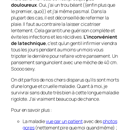
douloureux
. Oui, j’ai un trou béant ((enfin plus que
le premier, quoi)) et j’ai même pas mal. Dans la
plupart des cas, il est déconseillé de refermer la
plaie. Il faut au contraire la laisser cicatriser
lentement. Cela garantit une guérison complète et
évite les infections et les récidives.
L’inconvénient
de la technique
, c’est qu’un gentil infirmier viendra
tous les jours pendant au moins un mois vous
tripoter le derrière pour refaire votre pansement. Un
pansement sanguinolent avec une mèche de 40 cm.
Soooo sexy.
On dit parfois de nos chers disparus qu’ils sont morts
d’une longue et cruelle maladie. Quant à moi, je
survivrai sans doute très bien à cette longue maladie
rigolote. J’ai vraiment beaucoup de chance.
Pour en savoir plus :
La maladie
vue par un patient
avec des
photos
gores
(nettement pire que moi quand même) ;