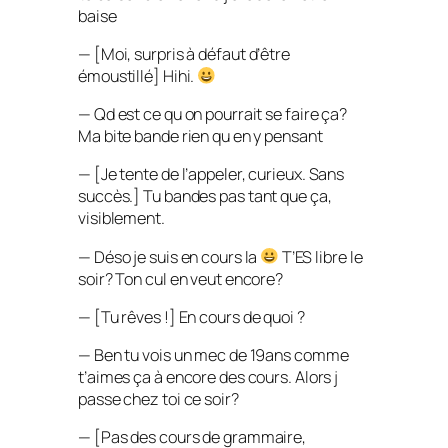
baise
— [
Moi, surpris à défaut d’être
émoustillé
] Hihi.
— Qd est ce qu on pourrait se faire ça?
Ma bite bande rien qu en y pensant
— [
Je tente de l’appeler, curieux. Sans
succès.
] Tu bandes pas tant que ça,
visiblement.
— Déso je suis en cours la
T’ES libre le
soir? Ton cul en veut encore?
— [
Tu rêves !
] En cours de quoi ?
— Ben tu vois un mec de 19ans comme
t’aimes ça à encore des cours. Alors j
passe chez toi ce soir?
— [
Pas des cours de grammaire,