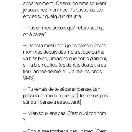
apparemment
] Ce soir, comme souvent,
je suis chez mon mec. Tu passeras tes
envies sur quelqu’un d’autre.
— Tas un mec depuis qd? Tetais seul qd
on à baise?
— Dans la mesure où je ne baise qu’avec
mon mec depuis des mois et que ça me
va très bien, j’imagine que notre plan cul,
si il a bien eu lieu (ce dont je doute), a eu
lieu l’année dernière. [
J’aime les longs
SMS
]
— Tu venais de te séparer jpense. Lan
passe à ce mom ci jpense [
Je ne suis pas
sûr qu’il pense très souvent
]
— M’en souviens pas. C’est quoi ton nom
?
— Bon laisse tomber si tas un mec [
C’est