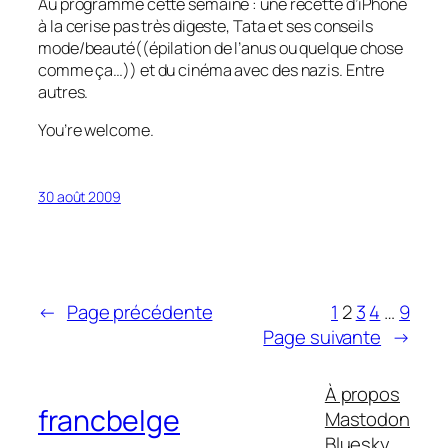
Au programme cette semaine : une recette d’iPhone
à la cerise pas très digeste, Tata et ses conseils
mode/beauté((épilation de l’anus ou quelque chose
comme ça…)) et du cinéma avec des nazis. Entre
autres.
You’re welcome.
30 août 2009
←
Page précédente
1
2
3
4
…
9
Page suivante
→
À propos
francbelge
Mastodon
Bluesky