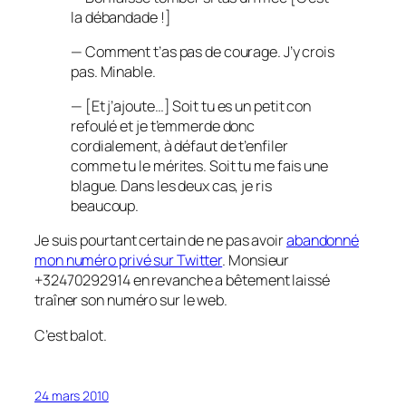
la débandade !
]
— Comment t’as pas de courage. J’y crois
pas. Minable.
— [
Et j’ajoute…
] Soit tu es un petit con
refoulé et je t’emmerde donc
cordialement, à défaut de t’enfiler
comme tu le mérites. Soit tu me fais une
blague. Dans les deux cas, je ris
beaucoup.
Je suis pourtant certain de ne pas avoir
abandonné
mon numéro privé sur Twitter
. Monsieur
+32470292914 en revanche a bêtement laissé
traîner son numéro sur le web.
C’est balot.
24 mars 2010