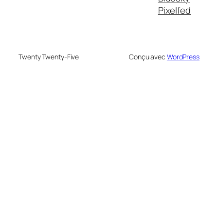
Pixelfed
Twenty Twenty-Five
Conçu avec
WordPress