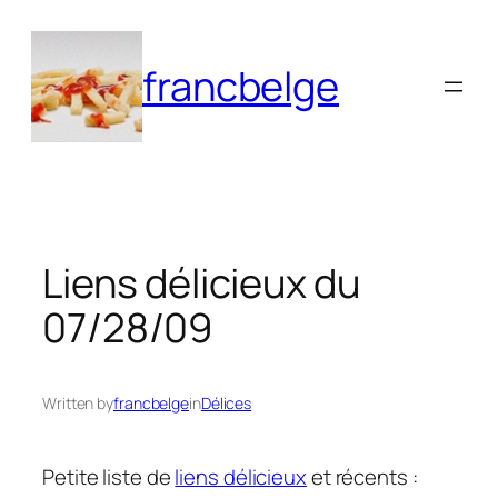
Aller
au
francbelge
contenu
Liens délicieux du
07/28/09
Written by
francbelge
in
Délices
Petite liste de
liens délicieux
et récents :