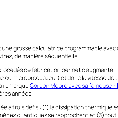
une grosse calculatrice programmable avec de
utres, de manière séquentielle.
procédés de fabrication permet d’augmenter la 
ase du microprocesseur) et donc la vitesse de 
la remarqué
Gordon Moore avec sa fameuse « l
ières années.
ée à trois défis : (1) la dissipation thermique e
mènes quantiques se rapprochent et (3) tout ç