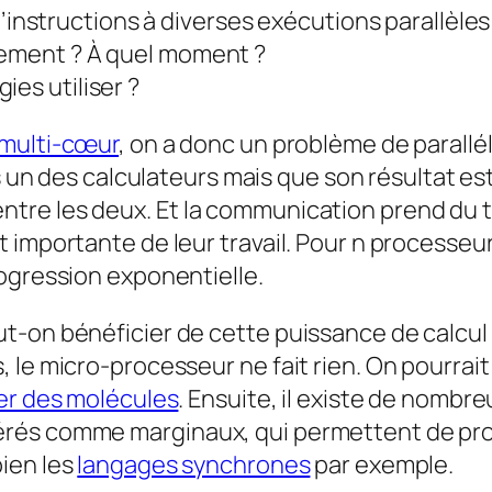
structions à diverses exécutions parallèles
uement ? À quel moment ?
ies utiliser ?
multi-cœur
, on a donc un problème de parall
ns un des calculateurs mais que son résultat est
e les deux. Et la communication prend du temp
 importante de leur travail. Pour
n
processeurs
ogression exponentielle.
-on bénéficier de cette puissance de calcul p
le micro-processeur ne fait rien. On pourrait 
ier des molécules
. Ensuite, il existe de nomb
rés comme marginaux, qui permettent de prog
bien les
langages synchrones
par exemple.