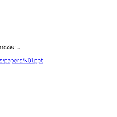
téresser…
s/papers/K01.ppt