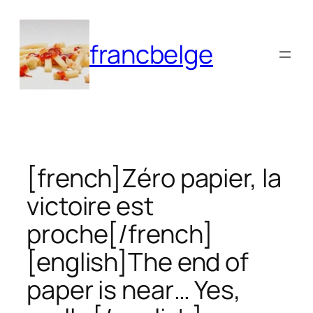
Aller
au
francbelge
contenu
[french]Zéro papier, la
victoire est
proche[/french]
[english]The end of
paper is near… Yes,