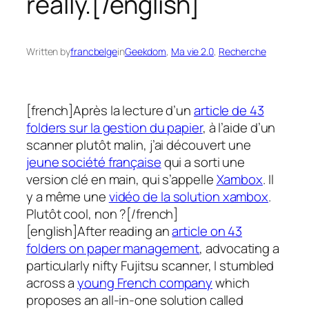
really.[/english]
Written by
francbelge
in
Geekdom
, 
Ma vie 2.0
, 
Recherche
[french]Après la lecture d’un
article de 43
folders sur la gestion du papier
, à l’aide d’un
scanner plutôt malin, j’ai découvert une
jeune société française
qui a sorti une
version clé en main, qui s’appelle
Xambox
. Il
y a même une
vidéo de la solution xambox
.
Plutôt cool, non ?[/french]
[english]After reading an
article on 43
folders on paper management
, advocating a
particularly nifty Fujitsu scanner, I stumbled
across a
young French company
which
proposes an all-in-one solution called