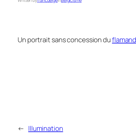
Written by
francbelge
in
Belgicisme
Un portrait sans concession du
flamand
←
Illumination