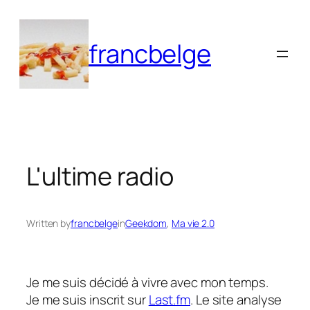
Aller
au
francbelge
contenu
L'ultime radio
Written by
francbelge
in
Geekdom
, 
Ma vie 2.0
Je me suis décidé à vivre avec mon temps.
Je me suis inscrit sur
Last.fm
. Le site analyse