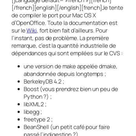
[/french][english][/english][french]Je tente
de compiler le port pour Mac OS X
d’OpenOffice. Toute la documentation est
sur le
Wiki
, fort bien fait d’ailleurs. Pour
l’instant, pas de problème. La première
remarque, c’est la quantité industrielle de
dépendances qui sont empilées sur le CVS :
une version de make appelée
dmake
,
abandonnée depuis longtemps ;
BerkeleyDB 4.2 ;
Boost (vous prendrez bien un peu de
Python ?) ;
libXML 2 ;
libegg ;
freetype 2 ;
BeanShell (un petit café pour faire
passé l’indigestion ?)…