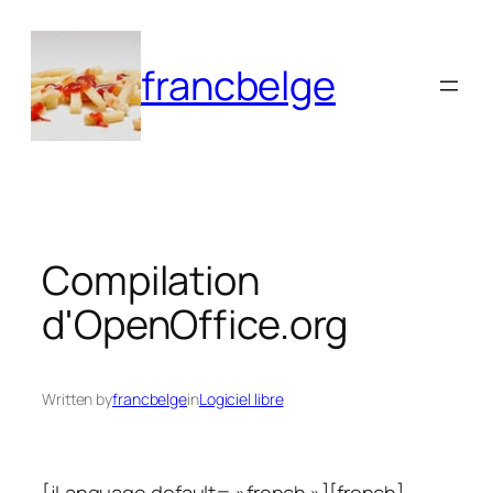
Aller
au
francbelge
contenu
Compilation
d'OpenOffice.org
Written by
francbelge
in
Logiciel libre
[jLanguage default= »french »][french]