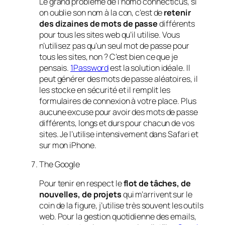
Le grand problème de l’homo connecticus, si
on oublie son nom à la con, c’est de
retenir
des dizaines de mots de passe
différents
pour tous les sites web qu’il utilise. Vous
n’utilisez pas qu’un seul mot de passe pour
tous les sites, non ? C’est bien ce que je
pensais.
1Password
est la solution idéale. Il
peut générer des mots de passe aléatoires, il
les stocke en sécurité et il remplit les
formulaires de connexion à votre place. Plus
aucune excuse pour avoir des mots de passe
différents,
longs et durs
pour chacun de vos
sites. Je l’utilise intensivement dans Safari et
sur mon iPhone.
The Google
Pour tenir en respect le
flot de tâches, de
nouvelles, de projets
qui m’arrivent sur le
coin de la figure, j’utilise très souvent les outils
web. Pour la gestion quotidienne des emails,