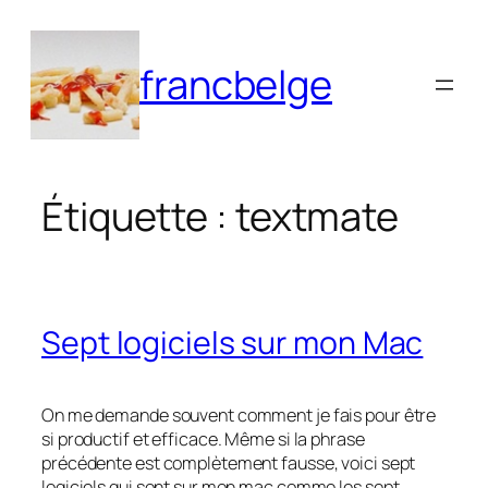
Aller
au
francbelge
contenu
Étiquette :
textmate
Sept logiciels sur mon Mac
On me demande souvent comment je fais pour être
si productif et efficace. Même si la phrase
précédente est complètement fausse, voici sept
logiciels qui sont sur mon mac comme les sept