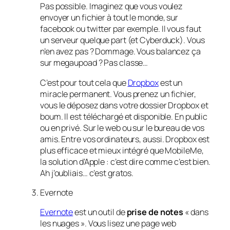
Pas possible. Imaginez que vous voulez
envoyer un fichier à tout le monde, sur
facebook ou twitter par exemple. Il vous faut
un serveur quelque part (et Cyberduck). Vous
n’en avez pas ? Dommage. Vous balancez ça
sur megaupoad ? Pas classe…
C’est pour tout cela que
Dropbox
est un
miracle permanent. Vous prenez un fichier,
vous le déposez dans votre dossier Dropbox et
boum. Il est téléchargé et disponible. En public
ou en privé. Sur le web ou sur le bureau de vos
amis. Entre vos ordinateurs, aussi. Dropbox est
plus efficace et mieux intégré que MobileMe,
la solution d’Apple : c’est dire comme c’est bien.
Ah j’oubliais… c’est gratos.
Evernote
Evernote
est un outil de
prise de notes
« dans
les nuages ». Vous lisez une page web