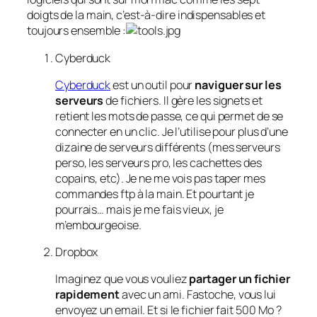
doigts de la main, c’est-à-dire indispensables et
toujours ensemble :
Cyberduck
Cyberduck
est un outil pour
naviguer sur les
serveurs
de fichiers. Il gère les signets et
retient les mots de passe, ce qui permet de se
connecter en un clic. Je l’utilise pour plus d’une
dizaine de serveurs différents (mes serveurs
perso, les serveurs pro, les cachettes des
copains, etc). Je ne me vois pas taper mes
commandes ftp à la main. Et pourtant je
pourrais… mais je me fais vieux, je
m’embourgeoise.
Dropbox
Imaginez que vous vouliez
partager un fichier
rapidement
avec un ami. Fastoche, vous lui
envoyez un email. Et si le fichier fait 500 Mo ?