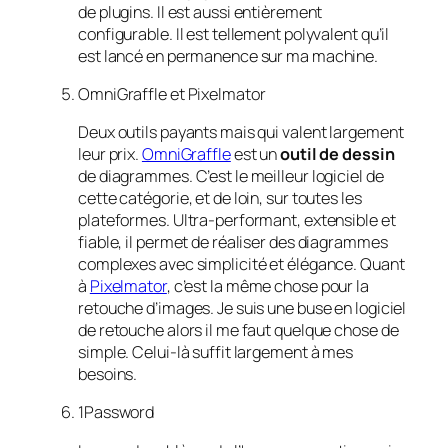
de plugins. Il est aussi entièrement
configurable. Il est tellement polyvalent qu’il
est lancé en permanence sur ma machine.
OmniGraffle et Pixelmator
Deux outils payants mais qui valent largement
leur prix.
OmniGraffle
est un
outil de dessin
de diagrammes. C’est le meilleur logiciel de
cette catégorie, et de loin, sur toutes les
plateformes. Ultra-performant, extensible et
fiable, il permet de réaliser des diagrammes
complexes avec simplicité et élégance. Quant
à
Pixelmator
, c’est la même chose pour la
retouche d’images. Je suis une buse en logiciel
de retouche alors il me faut quelque chose de
simple. Celui-là suffit largement à mes
besoins.
1Password