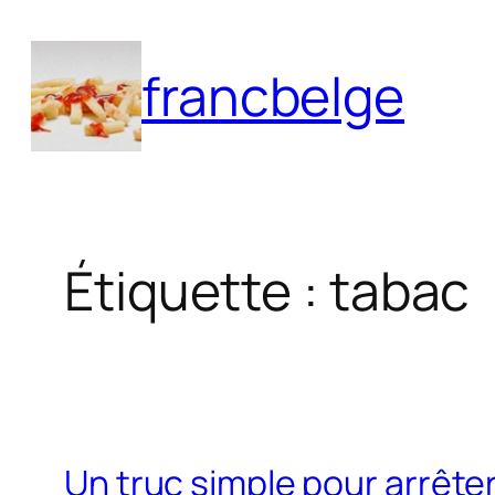
Aller
au
francbelge
contenu
Étiquette :
tabac
Un truc simple pour arrête