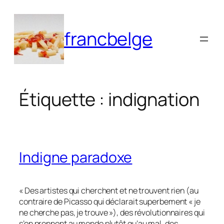
Aller
au
francbelge
contenu
Étiquette :
indignation
Indigne paradoxe
« Des artistes qui cherchent et ne trouvent rien (au
contraire de Picasso qui déclarait superbement « je
ne cherche pas, je trouve »), des révolutionnaires qui
s’en prennent au monde plutôt qu’au mal, des