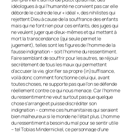
idéologues à qui l’humanité ne convient pas car elle
déborde le cadre de leur « idéal », des nihilistes qui
rejettent Dieu à cause de la souffrance des enfants
mais qui ne font rien pour ces enfants, des juges qui
ne veulent juger que d’eux-mêmes et qui mettent à
mort la transcendance (qui seule permet le
jugement), telles sont les figures de l’homme de la
fausse indignation – soit l’homme du ressentiment.
Faire semblant de souffrir pour les autres, se réjouir
secrètement de tous les maux qui permettent
d’accuser la vie, glorifier sa propre (in)suffisance,
voilà donc comment fonctionne celui qui, avant
toutes choses, ne supporte pas que l’on se défende
réellement contre ce qui nous menace. Car l’homme
du ressentiment ne veut surtout pas que quelque
chose s’arrange et puisse discréditer son
indignation – comme ces humanitaires qui seraient
bien malheureux si le monde ne l’était plus. L’homme
du ressentiment a besoin du mal pour se sentir utile
– tel Tobias Mindernickel, ce personnage d’une