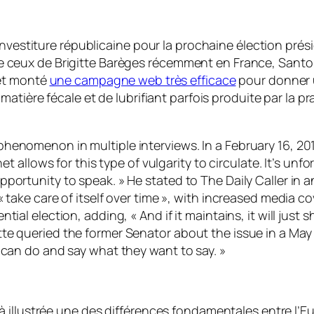
investiture républicaine pour la prochaine élection prés
eux de Brigitte Barèges récemment en France, Santoru
 et monté
une campagne web très efficace
pour donner u
atière fécale et de lubrifiant parfois produite par la pr
enomenon in multiple interviews. In a February 16, 2011
rnet allows for this type of vulgarity to circulate. It’s
rtunity to speak. » He stated to The Daily Caller in an Ap
 take care of itself over time », with increased media co
ial election, adding, « And if it maintains, it will just s
te queried the former Senator about the issue in a May 
 can do and say what they want to say. »
 illustrée une des différences fondamentales entre l’Eu