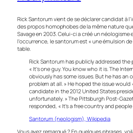
Rick Santorum vient de se déclarer candidat à l’
des propos homophobes de la même nature que c
Savage en 2003. Celui-ci a créé un néologisme
l’occurrence, le
santorum
est « une émulsion de m
table.
Rick Santorum has publicly addressed the ph
« It’s one guy. You know who it is. The Inte
obviously has some issues. But he has an oppo
problem at all. » He hoped the issue would «
candidate in the 2012 United States president
unfortunately. » The Pittsburgh Post-Gazet
responded, « It’s a free country and people
Santorum (neologism), Wikipedia
Vous avez remarqué ? En quelques phrases, voilà