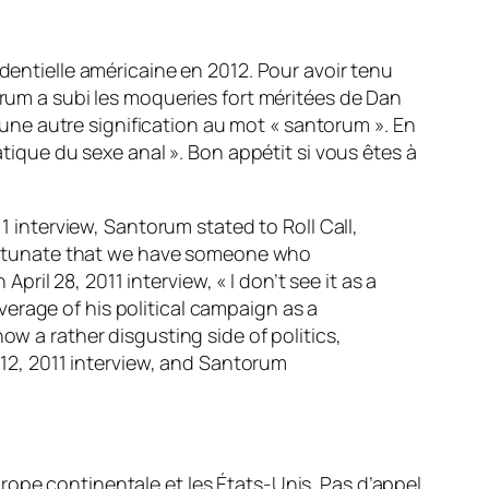
identielle américaine en 2012. Pour avoir tenu
m a subi les moqueries fort méritées de Dan
ne autre signification au mot « santorum ». En
atique du sexe anal ». Bon appétit si vous êtes à
 interview, Santorum stated to Roll Call,
 unfortunate that we have someone who
ril 28, 2011 interview, « I don’t see it as a
verage of his political campaign as a
how a rather disgusting side of politics,
12, 2011 interview, and Santorum
rope continentale et les États-Unis. Pas d’appel