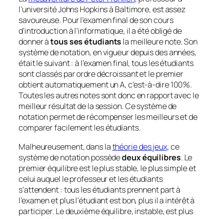
l’université Johns Hopkins à Baltimore, est assez
savoureuse. Pour l’examen final de son cours
d’introduction à l’informatique, il a été obligé de
donner à
tous ses étudiants
la meilleure note. Son
système de notation, en vigueur depuis des années,
était le suivant : à l’examen final, tous les étudiants
sont classés par ordre décroissant et le premier
obtient automatiquement un A, c’est-à-dire 100%.
Toutes les autres notes sont donc en rapport avec le
meilleur résultat de la session. Ce système de
notation permet de récompenser les meilleurs et de
comparer facilement les étudiants.
Malheureusement, dans la
théorie des jeux
, ce
système de notation possède
deux équilibres
. Le
premier équilibre est le plus stable, le plus simple et
celui auquel le professeur et les étudiants
s’attendent : tous les étudiants prennent part à
l’examen et plus l’étudiant est bon, plus il a intérêt à
participer. Le deuxième équilibre, instable, est plus