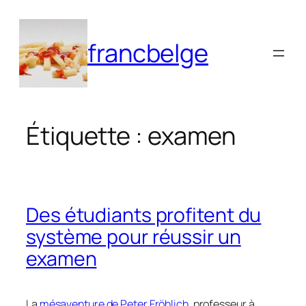
Aller
au
francbelge
contenu
Étiquette :
examen
Des étudiants profitent du
système pour réussir un
examen
La
mésaventure de Peter Fröhlich
, professeur à