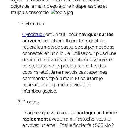
doigts de la main, c’est-à-dire indispensables et
toujours ensemble :
Cyberduck
Cyberduck
est un outil pour
naviguer sur les
serveurs
de fichiers. Il gère les signets et
retient les mots de passe, ce qui permet de se
connecter en un clic. Je l’utilise pour plus d’une
dizaine de serveurs différents (mes serveurs
perso, les serveurs pro, les cachettes des
copains, etc). Je ne me vois pas taper mes
commandes ftp à la main. Et pourtant je
pourrais… mais je me fais vieux, je
m’embourgeoise.
Dropbox
Imaginez que vous vouliez
partager un fichier
rapidement
avec un ami. Fastoche, vous lui
envoyez un email. Et si le fichier fait 500 Mo ?