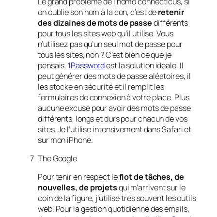
Le grand problème de l’homo connecticus, si
on oublie son nom à la con, c’est de
retenir
des dizaines de mots de passe
différents
pour tous les sites web qu’il utilise. Vous
n’utilisez pas qu’un seul mot de passe pour
tous les sites, non ? C’est bien ce que je
pensais.
1Password
est la solution idéale. Il
peut générer des mots de passe aléatoires, il
les stocke en sécurité et il remplit les
formulaires de connexion à votre place. Plus
aucune excuse pour avoir des mots de passe
différents,
longs et durs
pour chacun de vos
sites. Je l’utilise intensivement dans Safari et
sur mon iPhone.
The Google
Pour tenir en respect le
flot de tâches, de
nouvelles, de projets
qui m’arrivent sur le
coin de la figure, j’utilise très souvent les outils
web. Pour la gestion quotidienne des emails,