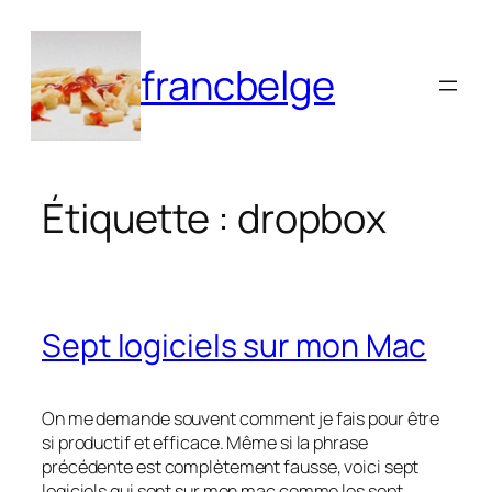
Aller
au
francbelge
contenu
Étiquette :
dropbox
Sept logiciels sur mon Mac
On me demande souvent comment je fais pour être
si productif et efficace. Même si la phrase
précédente est complètement fausse, voici sept
logiciels qui sont sur mon mac comme les sept