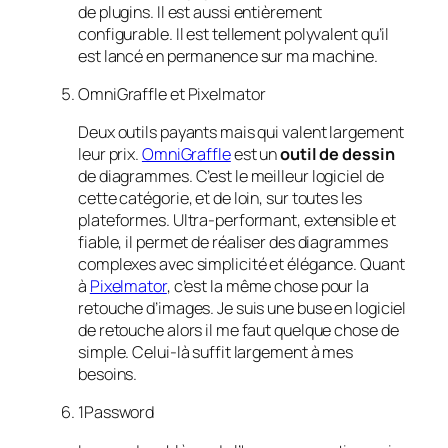
de plugins. Il est aussi entièrement
configurable. Il est tellement polyvalent qu’il
est lancé en permanence sur ma machine.
OmniGraffle et Pixelmator
Deux outils payants mais qui valent largement
leur prix.
OmniGraffle
est un
outil de dessin
de diagrammes. C’est le meilleur logiciel de
cette catégorie, et de loin, sur toutes les
plateformes. Ultra-performant, extensible et
fiable, il permet de réaliser des diagrammes
complexes avec simplicité et élégance. Quant
à
Pixelmator
, c’est la même chose pour la
retouche d’images. Je suis une buse en logiciel
de retouche alors il me faut quelque chose de
simple. Celui-là suffit largement à mes
besoins.
1Password