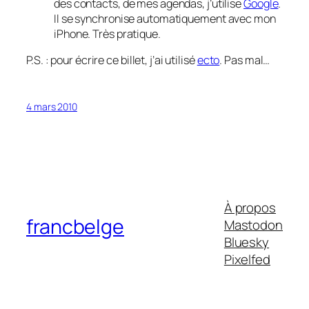
des contacts, de mes agendas, j’utilise
Google
.
Il se synchronise automatiquement avec mon
iPhone. Très pratique.
P.S. : pour écrire ce billet, j’ai utilisé
ecto
. Pas mal…
4 mars 2010
À propos
francbelge
Mastodon
Bluesky
Pixelfed