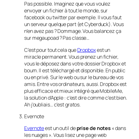
Pas possible. Imaginez que vous voulez
envoyer un fichier à tout le monde, sur
facebook ou twitter par exemple. Il vous faut
un serveur quelque part (et Cyberduck). Vous
n’en avez pas ? Dommage. Vous balancez ça
sur megaupoad ? Pas classe…
C’est pour tout cela que
Dropbox
est un
miracle permanent. Vous prenez un fichier,
vous le déposez dans votre dossier Dropbox et
boum. Il est téléchargé et disponible. En public
ou en privé. Sur le web ou sur le bureau de vos
amis. Entre vos ordinateurs, aussi. Dropbox est
plus efficace et mieux intégré que MobileMe,
la solution d’Apple : c’est dire comme c’est bien.
Ah j’oubliais… c’est gratos.
Evernote
Evernote
est un outil de
prise de notes
« dans
les nuages ». Vous lisez une page web