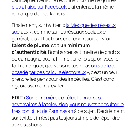
campagne. Demotte reconnait lui-même qu’il est
plus à l’aise sur Facebook
. J’ai entendu la même
remarque de Doulkeridis.
Finalement, sur twitter, «
la Mecque des réseaux
sociaux
», comme sur les réseaux sociaux en
général, les utilisateurs cherchent soit un vrai
talent de plume
, soit
un minimum
d’authenticité
. Bombarder sa timeline de photos
de campagne pour affirmer, une fois qu’on vous le
fait remarquer, que vous n’êtes «
pas un stratège
obsédé par des calculs électoraux
», c’est un peu
prendre les gens pour des imbéciles. C’est donc
rigoureusement à éviter.
EDIT :
Sur la manière de sélectionner ses
adversaires à la télévision, vous pouvez consulter le
très bon billet de Paminaaah
à ce sujet. Décidément,
sur twitter, il n’est pas toujours simple de répondre
aux questions…