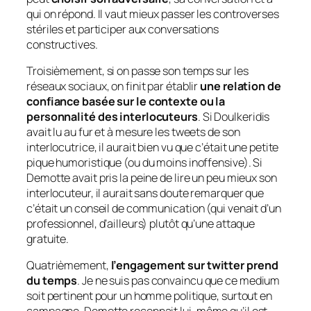
qui on répond. Il vaut mieux passer les controverses
stériles et participer aux conversations
constructives.
Troisièmement, si on passe son temps sur les
réseaux sociaux, on finit par établir
une relation de
confiance basée sur le contexte ou la
personnalité des interlocuteurs
. Si Doulkeridis
avait lu au fur et à mesure les tweets de son
interlocutrice, il aurait bien vu que c’était une petite
pique humoristique (ou du moins inoffensive). Si
Demotte avait pris la peine de lire un peu mieux son
interlocuteur, il aurait sans doute remarquer que
c’était un conseil de communication (qui venait d’un
professionnel, d’ailleurs) plutôt qu’une attaque
gratuite.
Quatrièmement,
l’engagement sur twitter prend
du temps
. Je ne suis pas convaincu que ce medium
soit pertinent pour un homme politique, surtout en