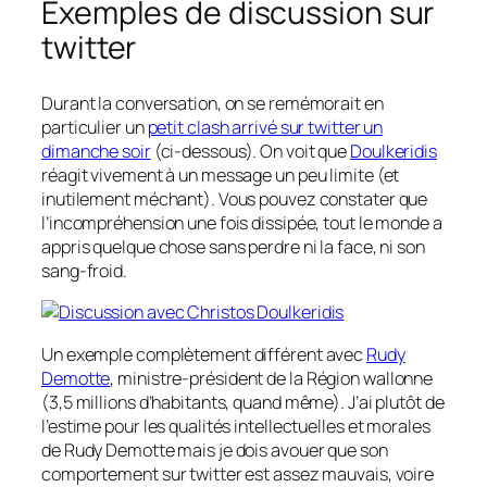
Exemples de discussion sur
twitter
Durant la conversation, on se remémorait en
particulier un
petit clash arrivé sur twitter un
dimanche soir
(ci-dessous). On voit que
Doulkeridis
réagit vivement à un message un peu limite (et
inutilement méchant). Vous pouvez constater que
l’incompréhension une fois dissipée, tout le monde a
appris quelque chose sans perdre ni la face, ni son
sang-froid.
Un exemple complètement différent avec
Rudy
Demotte
, ministre-président de la Région wallonne
(3,5 millions d’habitants, quand même). J’ai plutôt de
l’estime pour les qualités intellectuelles et morales
de Rudy Demotte mais je dois avouer que son
comportement sur twitter est assez mauvais, voire