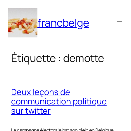
Aller
au
francbelge
contenu
Étiquette :
demotte
Deux leçons de
communication politique
sur twitter
La campagne électorale bat son plein en Belgique.