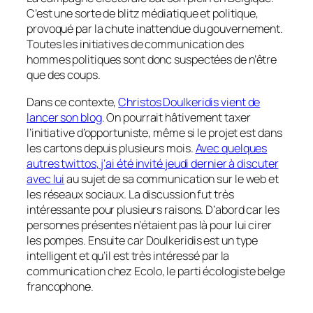
C’est une sorte de blitz médiatique et politique,
provoqué par la chute inattendue du gouvernement.
Toutes les initiatives de communication des
hommes politiques sont donc suspectées de n’être
que des coups.
Dans ce contexte,
Christos Doulkeridis vient de
lancer son blog
. On pourrait hâtivement taxer
l’initiative d’opportuniste, même si le projet est dans
les cartons depuis plusieurs mois.
Avec quelques
autres
twittos
, j’ai été invité jeudi dernier à discuter
avec lui
au sujet de sa communication sur le web et
les réseaux sociaux. La discussion fut très
intéressante pour plusieurs raisons. D’abord car les
personnes présentes n’étaient pas là pour lui cirer
les pompes. Ensuite car Doulkeridis est un type
intelligent et qu’il est très intéressé par la
communication chez Ecolo, le parti écologiste belge
francophone.