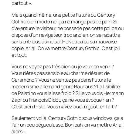
partout ».
Mais quand même, une petite Futura ou Century
Gothic bien moderne, ça ne mange pas de pain. Si
d’aventure le visiteur ne possède pas cette police ou
dispose d’un navigateur trop ancien, on se rabattra
sans enthousiasme sur Helvetica ou sa mauvaise
copie, Arial. On va mettre Century Gothic. C’est joli
et tout.
Vous ne voyez pas très bien ou je veux en venir ?
Vous n’êtes pas sensible au charme désuet de
Garamond ? Vous ne sentez pas dans Futura le
modernisme allemand genre Bauhaus ? La lisibilité
de Palatino vous laisse froid ? Si je vous dis Hermann
Zapf ou François Didot, ça ne vous évoque rien ?
C’est bien triste. Vous n’avez aucun goût, en fait ?
Seulement voilà. Century Gothic sous windows, ça a
l’air un peu dégueulasse. Bon bah, on va mettre Arial,
alors…