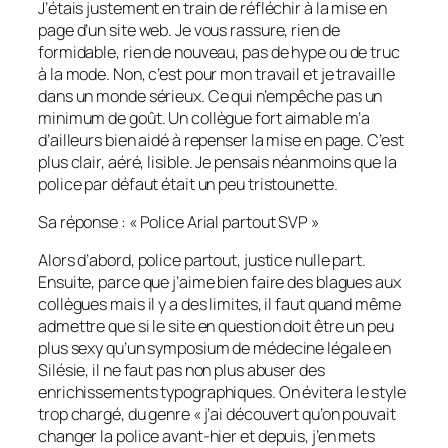
J’étais justement en train de réfléchir à la mise en
page d’un site web. Je vous rassure, rien de
formidable, rien de nouveau, pas de hype ou de truc
à la mode. Non, c’est pour mon travail et je travaille
dans un monde sérieux. Ce qui n’empêche pas un
minimum de goût. Un collègue fort aimable m’a
d’ailleurs bien aidé à repenser la mise en page. C’est
plus clair, aéré, lisible. Je pensais néanmoins que la
police par défaut était un peu tristounette.
Sa réponse : « Police Arial partout SVP »
Alors d’abord, police partout, justice nulle part.
Ensuite, parce que j’aime bien faire des blagues aux
collègues mais il y a des limites, il faut quand même
admettre que si le site en question doit être un peu
plus sexy qu’un symposium de médecine légale en
Silésie, il ne faut pas non plus abuser des
enrichissements typographiques. On évitera le style
trop chargé, du genre « j’ai découvert qu’on pouvait
changer la police avant-hier et depuis, j’en mets