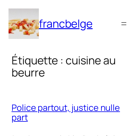
Aller
au
francbelge
contenu
Étiquette :
cuisine au
beurre
Police partout, justice nulle
part