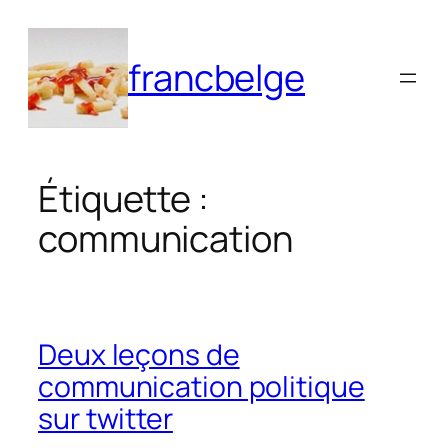
Aller
au
francbelge
contenu
Étiquette :
communication
Deux leçons de
communication politique
sur twitter