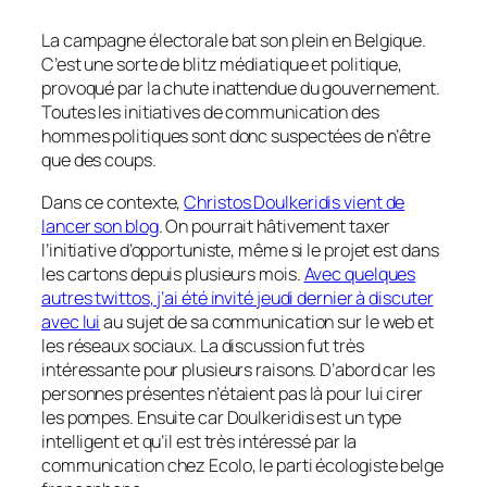
La campagne électorale bat son plein en Belgique.
C’est une sorte de blitz médiatique et politique,
provoqué par la chute inattendue du gouvernement.
Toutes les initiatives de communication des
hommes politiques sont donc suspectées de n’être
que des coups.
Dans ce contexte,
Christos Doulkeridis vient de
lancer son blog
. On pourrait hâtivement taxer
l’initiative d’opportuniste, même si le projet est dans
les cartons depuis plusieurs mois.
Avec quelques
autres
twittos
, j’ai été invité jeudi dernier à discuter
avec lui
au sujet de sa communication sur le web et
les réseaux sociaux. La discussion fut très
intéressante pour plusieurs raisons. D’abord car les
personnes présentes n’étaient pas là pour lui cirer
les pompes. Ensuite car Doulkeridis est un type
intelligent et qu’il est très intéressé par la
communication chez Ecolo, le parti écologiste belge