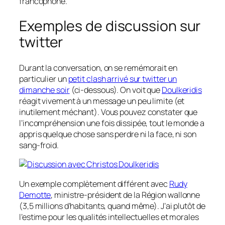
francophone.
Exemples de discussion sur
twitter
Durant la conversation, on se remémorait en
particulier un
petit clash arrivé sur twitter un
dimanche soir
(ci-dessous). On voit que
Doulkeridis
réagit vivement à un message un peu limite (et
inutilement méchant). Vous pouvez constater que
l’incompréhension une fois dissipée, tout le monde a
appris quelque chose sans perdre ni la face, ni son
sang-froid.
Un exemple complètement différent avec
Rudy
Demotte
, ministre-président de la Région wallonne
(3,5 millions d’habitants, quand même). J’ai plutôt de
l’estime pour les qualités intellectuelles et morales