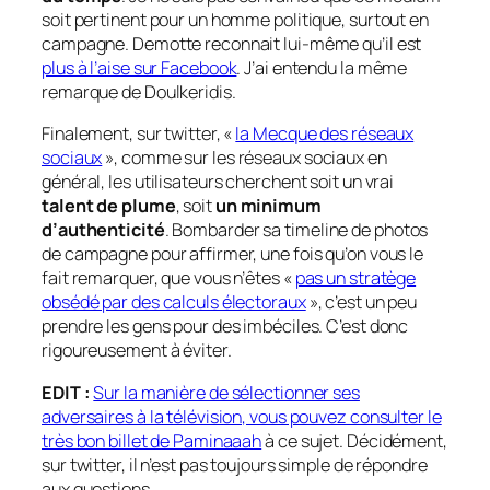
soit pertinent pour un homme politique, surtout en
campagne. Demotte reconnait lui-même qu’il est
plus à l’aise sur Facebook
. J’ai entendu la même
remarque de Doulkeridis.
Finalement, sur twitter, «
la Mecque des réseaux
sociaux
», comme sur les réseaux sociaux en
général, les utilisateurs cherchent soit un vrai
talent de plume
, soit
un minimum
d’authenticité
. Bombarder sa timeline de photos
de campagne pour affirmer, une fois qu’on vous le
fait remarquer, que vous n’êtes «
pas un stratège
obsédé par des calculs électoraux
», c’est un peu
prendre les gens pour des imbéciles. C’est donc
rigoureusement à éviter.
EDIT :
Sur la manière de sélectionner ses
adversaires à la télévision, vous pouvez consulter le
très bon billet de Paminaaah
à ce sujet. Décidément,
sur twitter, il n’est pas toujours simple de répondre
aux questions…