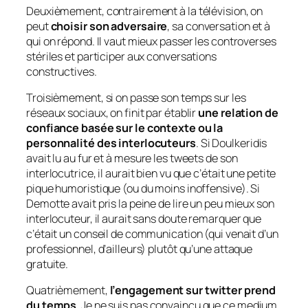
Deuxièmement, contrairement à la télévision, on
peut
choisir son adversaire
, sa conversation et à
qui on répond. Il vaut mieux passer les controverses
stériles et participer aux conversations
constructives.
Troisièmement, si on passe son temps sur les
réseaux sociaux, on finit par établir
une relation de
confiance basée sur le contexte ou la
personnalité des interlocuteurs
. Si Doulkeridis
avait lu au fur et à mesure les tweets de son
interlocutrice, il aurait bien vu que c’était une petite
pique humoristique (ou du moins inoffensive). Si
Demotte avait pris la peine de lire un peu mieux son
interlocuteur, il aurait sans doute remarquer que
c’était un conseil de communication (qui venait d’un
professionnel, d’ailleurs) plutôt qu’une attaque
gratuite.
Quatrièmement,
l’engagement sur twitter prend
du temps
. Je ne suis pas convaincu que ce medium