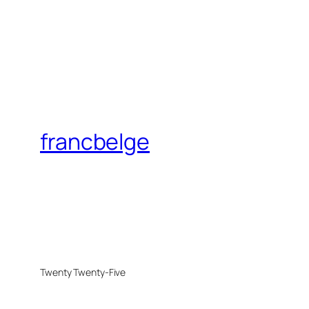
francbelge
Twenty Twenty-Five