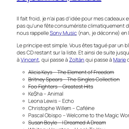
Il fait froid, je n’ai pas d’idée pour mes cadeau
pas qu’une fête consumériste climatiquement défa
nous rappelle
Sony Music
(nan, je déconne) en
Le principe est simple. Vous êtes tagué par un bl
des CD restant sur la liste. Et ainsi de suite jusq
à
Vincent
, qui passe à
Zoltán
qui passe à
Marie
q
Alicia Keys – The Element of Freedom
Britney Spears – The Singles Collection
Foo Fighters – Greatest Hits
Ke$ha – Animal
Leona Lewis – Echo
Christophe Willem – Caféine
Pascal Obispo – Welcome to the Magic Wor
Susan Boyle – I Dreamed A Dream