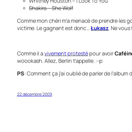
Whitney Houston – I Look To You
Shakira – She Wolf
Comme mon chéri m’a menacé de prendre les gosse
victime. Le gagnant est donc…
Łukasz
. Ne vous 
Comme il a
vivement protesté
pour avoir
Caféin
woookash. Allez, Berlin t’appelle. :-p
PS
: Comment ça j’ai oublié de parler de l’album
22 décembre 2009