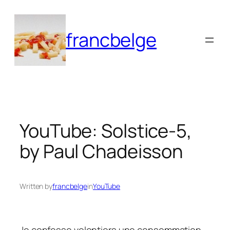
Aller
au
francbelge
contenu
YouTube: Solstice-5,
by Paul Chadeisson
Written by
francbelge
in
YouTube
Je confesse volontiers une consommation