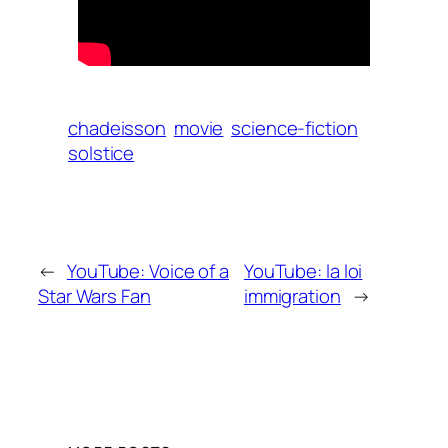
chadeisson
movie
science-fiction
solstice
←
YouTube: Voice of a
YouTube: la loi
Star Wars Fan
immigration
→