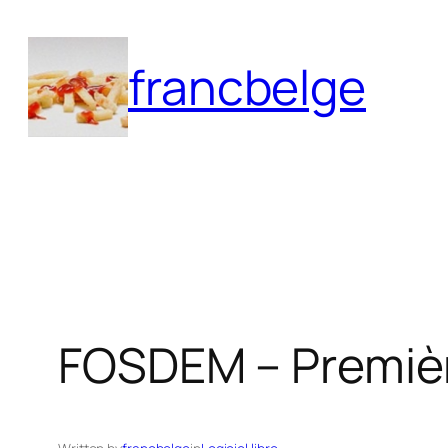
Aller
au
francbelge
contenu
FOSDEM – Premiè