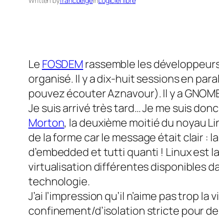
Written by
francbelge
in
Logiciel libre
Le
FOSDEM
rassemble les développeurs de
organisé. Il y a dix-huit sessions en para
pouvez écouter Aznavour). Il y a GNOME et
Je suis arrivé très tard… Je me suis donc
Morton
, la deuxième moitié du noyau Linu
de la forme car le message était clair : 
d’embedded et tutti quanti ! Linux est l
virtualisation différentes disponibles d
technologie.
J’ai l’impression qu’il n’aime pas trop la
confinement/d’isolation stricte pour de