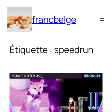
Aller
au
francbelge
contenu
Étiquette :
speedrun