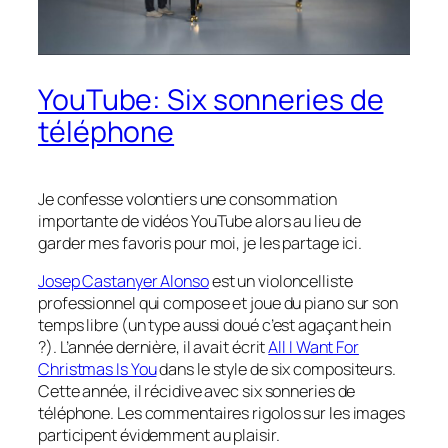
YouTube: Six sonneries de
téléphone
Je confesse volontiers une consommation
importante de vidéos YouTube alors au lieu de
garder mes favoris pour moi, je les partage ici.
Josep Castanyer Alonso
est un violoncelliste
professionnel qui compose et joue du piano sur son
temps libre (un type aussi doué c’est agaçant hein
?). L’année dernière, il avait écrit
All I Want For
Christmas Is You
dans le style de six compositeurs.
Cette année, il récidive avec six sonneries de
téléphone. Les commentaires rigolos sur les images
participent évidemment au plaisir.