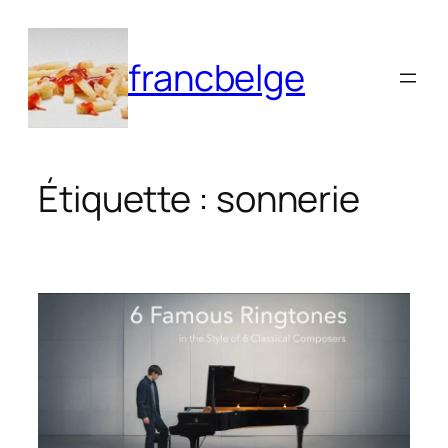
Aller
au
francbelge
contenu
Étiquette :
sonnerie