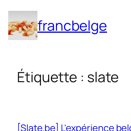
Aller
au
francbelge
contenu
Étiquette :
slate
[Slate.be] L'expérience be