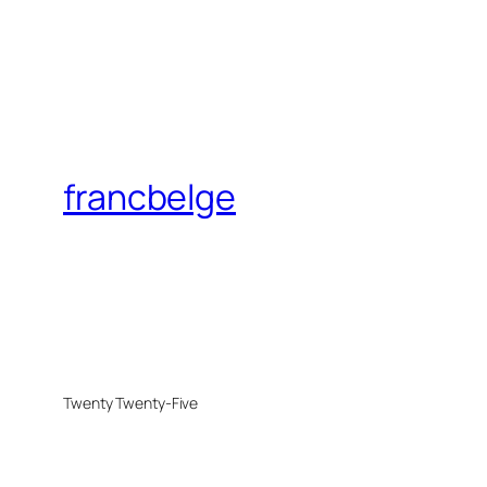
francbelge
Twenty Twenty-Five