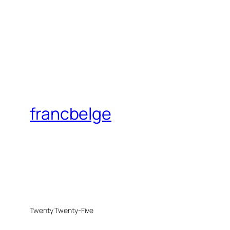
francbelge
Twenty Twenty-Five