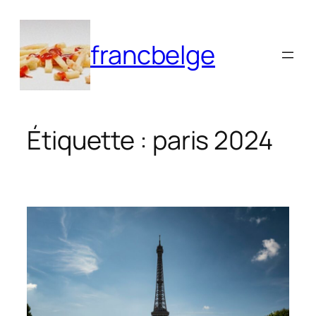
Aller
au
francbelge
contenu
Étiquette :
paris 2024