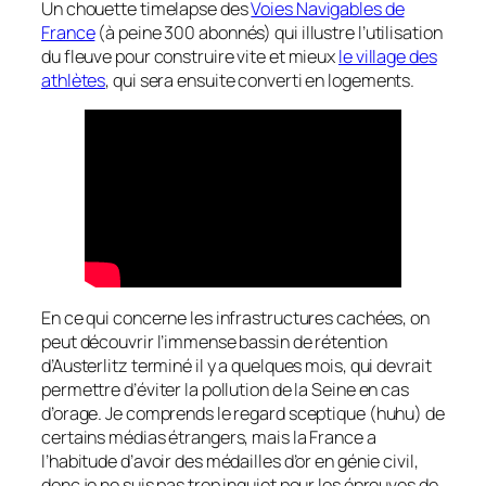
Un chouette timelapse des
Voies Navigables de
France
(à peine 300 abonnés) qui illustre l’utilisation
du fleuve pour construire vite et mieux
le village des
athlètes
, qui sera ensuite converti en logements.
En ce qui concerne les infrastructures cachées, on
peut découvrir l’immense bassin de rétention
d’Austerlitz terminé il y a quelques mois, qui devrait
permettre d’éviter la pollution de la Seine en cas
d’orage. Je comprends le regard sceptique (huhu) de
certains médias étrangers, mais la France a
l’habitude d’avoir des médailles d’or en génie civil,
donc je ne suis pas trop inquiet pour les épreuves de