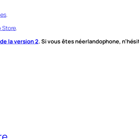
les
.
p Store
.
 de la version 2
. Si vous êtes néerlandophone, n’hési
re