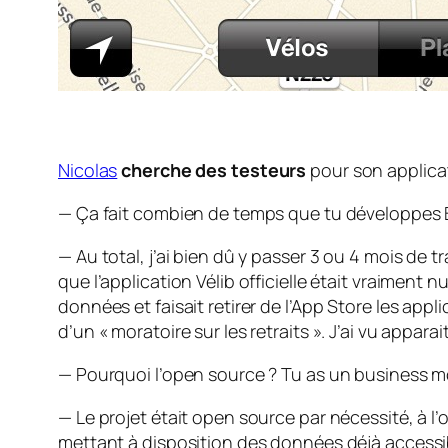
Nicolas
cherche des testeurs
pour son applicat
— Ça fait combien de temps que tu développes B
— Au total, j’ai bien dû y passer 3 ou 4 mois de tra
que l’application Vélib officielle était vraiment n
données et faisait retirer de l’App Store les appl
d’un « moratoire sur les retraits ». J’ai vu appara
— Pourquoi l’open source ? Tu as un business 
— Le projet était open source par nécessité, à l’o
mettant à disposition des données déjà accessibl