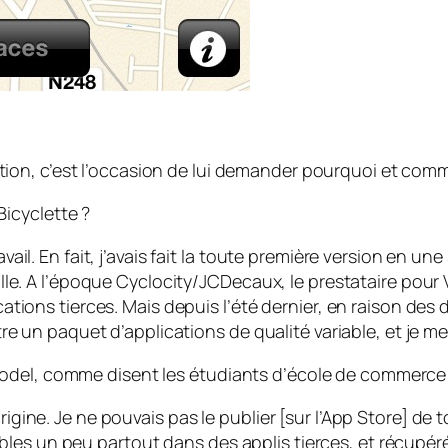
ion, c’est l’occasion de lui demander pourquoi et comme
icyclette ?
vail. En fait, j’avais fait la toute première version en un
ulle. A l’époque Cyclocity/JCDecaux, le prestataire pour V
ications tierces. Mais depuis l’été dernier, en raison des 
itre un paquet d’applications de qualité variable, et je me
model, comme disent les étudiants d’école de commerce
rigine. Je ne pouvais pas le publier [sur l’App Store] de
es un peu partout dans des applis tierces, et récupérée