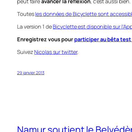
peut faire
avancer la réflexion
, c’est aussi bien.
Toutes
les données de Bicyclette sont accessib
La version 1 de
Bicyclette est disponible sur l’Ap
Enregistrez vous pour
participer au bêta test
Suivez
Nicolas sur twitter
.
29 janvier 2013
Namur soutient le Belvédè