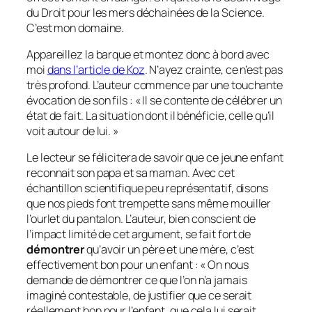
du Droit pour les mers déchainées de la Science.
C’est mon domaine.
Appareillez la barque et montez donc à bord avec
moi
dans l’article de Koz
. N’ayez crainte, ce n’est pas
très profond. L’auteur commence par une touchante
évocation de son fils : «
Il se contente de célébrer un
état de fait. La situation dont il bénéficie, celle qu’il
voit autour de lui.
»
Le lecteur se félicitera de savoir que ce jeune enfant
reconnait son papa et sa maman. Avec cet
échantillon scientifique peu représentatif, disons
que nos pieds font trempette sans même mouiller
l’ourlet du pantalon. L’auteur, bien conscient de
l’impact limité de cet argument, se fait fort de
démontrer
qu’avoir un père et une mère, c’est
effectivement bon pour un enfant : «
On nous
demande de démontrer ce que l’on n’a jamais
imaginé contestable, de justifier que ce serait
réellement bon pour l’enfant, que cela lui serait