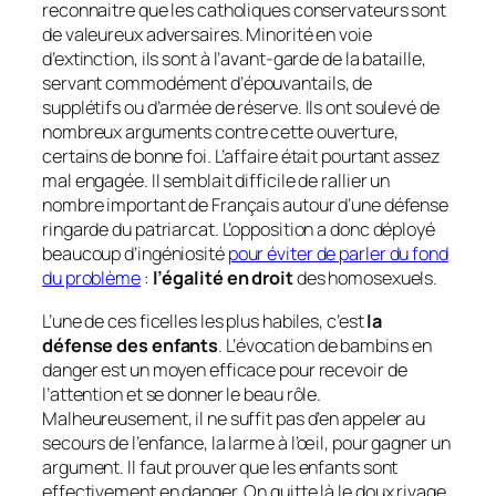
reconnaitre que les catholiques conservateurs sont
de valeureux adversaires. Minorité en voie
d’extinction, ils sont à l’avant-garde de la bataille,
servant commodément d’épouvantails, de
supplétifs ou d’armée de réserve. Ils ont soulevé de
nombreux arguments contre cette ouverture,
certains de bonne foi. L’affaire était pourtant assez
mal engagée. Il semblait difficile de rallier un
nombre important de Français autour d’une défense
ringarde du patriarcat. L’opposition a donc déployé
beaucoup d’ingéniosité
pour éviter de parler du fond
du problème
:
l’égalité en droit
des homosexuels.
L’une de ces ficelles les plus habiles, c’est
la
défense des enfants
. L’évocation de bambins en
danger est un moyen efficace pour recevoir de
l’attention et se donner le beau rôle.
Malheureusement, il ne suffit pas d’en appeler au
secours de l’enfance, la larme à l’œil, pour gagner un
argument. Il faut prouver que les enfants sont
effectivement en danger. On quitte là le doux rivage