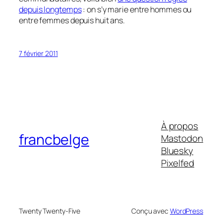
depuis longtemps
: on s’y marie entre hommes ou
entre femmes depuis huit ans.
7 février 2011
À propos
francbelge
Mastodon
Bluesky
Pixelfed
Twenty Twenty-Five
Conçu avec
WordPress