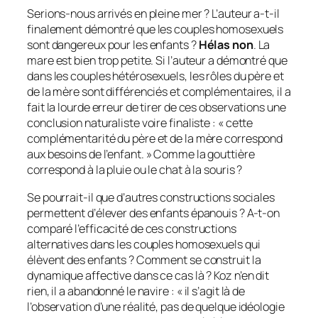
Serions-nous arrivés en pleine mer ? L’auteur a-t-il
finalement démontré que les couples homosexuels
sont dangereux pour les enfants ?
Hélas non
. La
mare est bien trop petite. Si l’auteur a démontré que
dans les couples hétérosexuels, les rôles du père et
de la mère sont différenciés et complémentaires, il a
fait la lourde erreur de tirer de ces observations une
conclusion naturaliste voire finaliste : «
cette
complémentarité du père et de la mère correspond
aux besoins de l’enfant.
» Comme la gouttière
correspond à la pluie ou le chat à la souris ?
Se pourrait-il que d’autres constructions sociales
permettent d’élever des enfants épanouis ? A-t-on
comparé l’efficacité de ces constructions
alternatives dans les couples homosexuels qui
élèvent des enfants ? Comment se construit la
dynamique affective dans ce cas là ? Koz n’en dit
rien, il a abandonné le navire : «
il s’agit là de
l’observation d’une réalité, pas de quelque idéologie