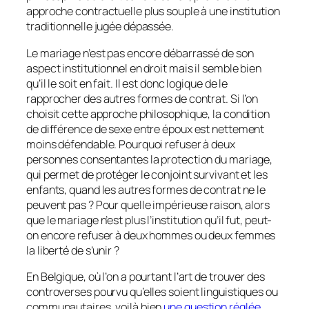
approche contractuelle plus souple à une institution
traditionnelle jugée dépassée.
Le mariage n’est pas encore débarrassé de son
aspect institutionnel en droit mais il semble bien
qu’il le soit en fait. Il est donc logique de le
rapprocher des autres formes de contrat. Si l’on
choisit cette approche philosophique, la condition
de différence de sexe entre époux est nettement
moins défendable. Pourquoi refuser à deux
personnes consentantes la protection du mariage,
qui permet de protéger le conjoint survivant et les
enfants, quand les autres formes de contrat ne le
peuvent pas ? Pour quelle impérieuse raison, alors
que le mariage n’est plus l’institution qu’il fut, peut-
on encore refuser à deux hommes ou deux femmes
la liberté de s’unir ?
En Belgique, où l’on a pourtant l’art de trouver des
controverses pourvu qu’elles soient linguistiques ou
communautaires, voilà bien
une question réglée