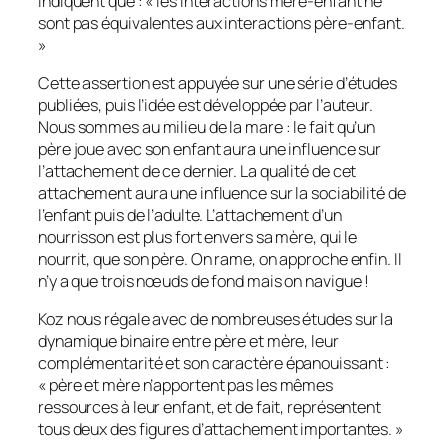
indiquent que : «
les interactions mère-enfant ne
sont pas équivalentes aux interactions père-enfant.
»
Cette assertion est appuyée sur une série d’études
publiées, puis l’idée est développée par l’auteur.
Nous sommes au milieu de la mare : le fait qu’un
père joue avec son enfant aura une influence sur
l’attachement de ce dernier. La qualité de cet
attachement aura une influence sur la sociabilité de
l’enfant puis de l’adulte. L’attachement d’un
nourrisson est plus fort envers sa mère, qui le
nourrit, que son père. On rame, on approche enfin. Il
n’y a que trois nœuds de fond mais on navigue !
Koz nous régale avec de nombreuses études sur la
dynamique binaire entre père et mère, leur
complémentarité et son caractère épanouissant :
«
père et mère n’apportent pas les mêmes
ressources à leur enfant, et de fait, représentent
tous deux des figures d’attachement importantes.
»