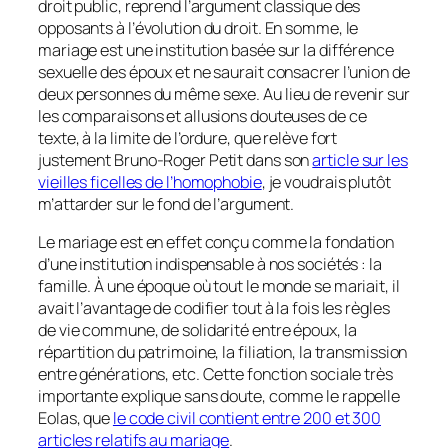
droit public, reprend l’argument classique des
opposants à l’évolution du droit. En somme, le
mariage est une institution basée sur la différence
sexuelle des époux et ne saurait consacrer l’union de
deux personnes du même sexe. Au lieu de revenir sur
les comparaisons et allusions douteuses de ce
texte, à la limite de l’ordure, que relève fort
justement Bruno-Roger Petit dans son
article sur les
vieilles ficelles de l’homophobie
, je voudrais plutôt
m’attarder sur le fond de l’argument.
Le mariage est en effet conçu comme la fondation
d’une institution indispensable à nos sociétés : la
famille. À une époque où tout le monde se mariait, il
avait l’avantage de codifier tout à la fois les règles
de vie commune, de solidarité entre époux, la
répartition du patrimoine, la filiation, la transmission
entre générations, etc. Cette fonction sociale très
importante explique sans doute, comme le rappelle
Eolas, que
le code civil contient entre 200 et 300
articles relatifs au mariage
.