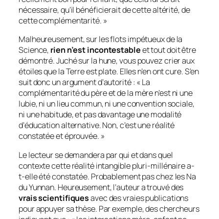
nécessaire, qu’il bénéficierait de cette altérité, de
cette complémentarité.
»
Malheureusement, sur les flots impétueux de la
Science,
rien n’est incontestable
et tout doit être
démontré. Juché sur la hune, vous pouvez crier aux
étoiles que la Terre est plate. Elles n’en ont cure. S’en
suit donc un argument d’autorité : «
La
complémentarité du père et de la mère n’est ni une
lubie, ni un lieu commun, ni une convention sociale,
ni une habitude, et pas davantage une modalité
d’éducation alternative. Non, c’est une réalité
constatée et éprouvée.
»
Le lecteur se demandera par qui et dans quel
contexte cette réalité intangible
pluri-millénaire
a-
t-elle été constatée. Probablement pas chez les Na
du Yunnan. Heureusement, l’auteur a trouvé des
vrais scientifiques
avec des vraies publications
pour appuyer sa thèse. Par exemple, des chercheurs