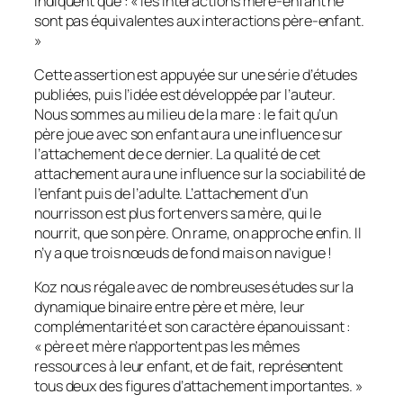
indiquent que : «
les interactions mère-enfant ne
sont pas équivalentes aux interactions père-enfant.
»
Cette assertion est appuyée sur une série d’études
publiées, puis l’idée est développée par l’auteur.
Nous sommes au milieu de la mare : le fait qu’un
père joue avec son enfant aura une influence sur
l’attachement de ce dernier. La qualité de cet
attachement aura une influence sur la sociabilité de
l’enfant puis de l’adulte. L’attachement d’un
nourrisson est plus fort envers sa mère, qui le
nourrit, que son père. On rame, on approche enfin. Il
n’y a que trois nœuds de fond mais on navigue !
Koz nous régale avec de nombreuses études sur la
dynamique binaire entre père et mère, leur
complémentarité et son caractère épanouissant :
«
père et mère n’apportent pas les mêmes
ressources à leur enfant, et de fait, représentent
tous deux des figures d’attachement importantes.
»