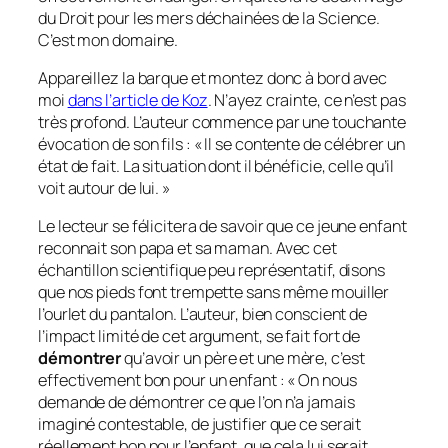
du Droit pour les mers déchainées de la Science.
C’est mon domaine.
Appareillez la barque et montez donc à bord avec
moi
dans l’article de Koz
. N’ayez crainte, ce n’est pas
très profond. L’auteur commence par une touchante
évocation de son fils : «
Il se contente de célébrer un
état de fait. La situation dont il bénéficie, celle qu’il
voit autour de lui.
»
Le lecteur se félicitera de savoir que ce jeune enfant
reconnait son papa et sa maman. Avec cet
échantillon scientifique peu représentatif, disons
que nos pieds font trempette sans même mouiller
l’ourlet du pantalon. L’auteur, bien conscient de
l’impact limité de cet argument, se fait fort de
démontrer
qu’avoir un père et une mère, c’est
effectivement bon pour un enfant : «
On nous
demande de démontrer ce que l’on n’a jamais
imaginé contestable, de justifier que ce serait
réellement bon pour l’enfant, que cela lui serait