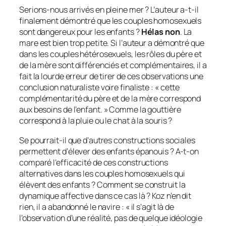
Serions-nous arrivés en pleine mer ? L’auteur a-t-il
finalement démontré que les couples homosexuels
sont dangereux pour les enfants ?
Hélas non
. La
mare est bien trop petite. Si l’auteur a démontré que
dans les couples hétérosexuels, les rôles du père et
de la mère sont différenciés et complémentaires, il a
fait la lourde erreur de tirer de ces observations une
conclusion naturaliste voire finaliste : «
cette
complémentarité du père et de la mère correspond
aux besoins de l’enfant.
» Comme la gouttière
correspond à la pluie ou le chat à la souris ?
Se pourrait-il que d’autres constructions sociales
permettent d’élever des enfants épanouis ? A-t-on
comparé l’efficacité de ces constructions
alternatives dans les couples homosexuels qui
élèvent des enfants ? Comment se construit la
dynamique affective dans ce cas là ? Koz n’en dit
rien, il a abandonné le navire : «
il s’agit là de
l’observation d’une réalité, pas de quelque idéologie