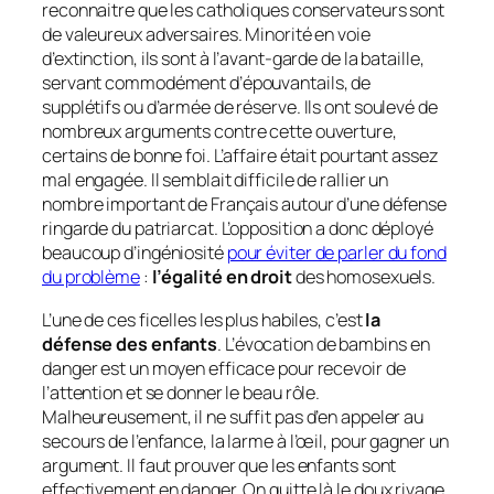
reconnaitre que les catholiques conservateurs sont
de valeureux adversaires. Minorité en voie
d’extinction, ils sont à l’avant-garde de la bataille,
servant commodément d’épouvantails, de
supplétifs ou d’armée de réserve. Ils ont soulevé de
nombreux arguments contre cette ouverture,
certains de bonne foi. L’affaire était pourtant assez
mal engagée. Il semblait difficile de rallier un
nombre important de Français autour d’une défense
ringarde du patriarcat. L’opposition a donc déployé
beaucoup d’ingéniosité
pour éviter de parler du fond
du problème
:
l’égalité en droit
des homosexuels.
L’une de ces ficelles les plus habiles, c’est
la
défense des enfants
. L’évocation de bambins en
danger est un moyen efficace pour recevoir de
l’attention et se donner le beau rôle.
Malheureusement, il ne suffit pas d’en appeler au
secours de l’enfance, la larme à l’œil, pour gagner un
argument. Il faut prouver que les enfants sont
effectivement en danger. On quitte là le doux rivage