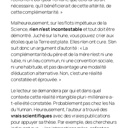
nécessaire, qu’il bénéficierait de cette altérité, de
cette complémentarité.
»
Malheureusement, sur les flots impétueux de la
Science,
rien n’est incontestable
et tout doit être
démontré. Juché sur la hune, vous pouvez crier aux
étoiles que la Terre est plate. Elles n’en ont cure. S’en
suit donc un argument d’autorité : «
La
complémentarité du père et de la mère n’est ni une
lubie, ni un lieu commun, ni une convention sociale,
ni une habitude, et pas davantage une modalité
d’éducation alternative. Non, c’est une réalité
constatée et éprouvée.
»
Le lecteur se demandera par qui et dans quel
contexte cette réalité intangible
pluri-millénaire
a-
t-elle été constatée. Probablement pas chez les Na
du Yunnan. Heureusement, l’auteur a trouvé des
vrais scientifiques
avec des vraies publications
pour appuyer sa thèse. Par exemple, des chercheurs