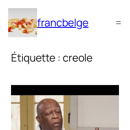
Aller
au
francbelge
contenu
Étiquette :
creole