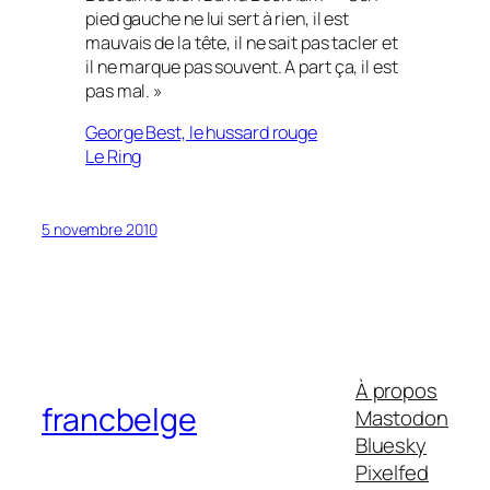
pied gauche ne lui sert à rien, il est
mauvais de la tête, il ne sait pas tacler et
il ne marque pas souvent. A part ça, il est
pas mal. »
George Best, le hussard rouge
Le Ring
5 novembre 2010
À propos
francbelge
Mastodon
Bluesky
Pixelfed