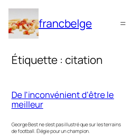
Aller
au
francbelge
contenu
Étiquette :
citation
De l'inconvénient d'être le
meilleur
George Best ne s’est pas illustré que sur les terrains
de football. Élégie pour un champion.