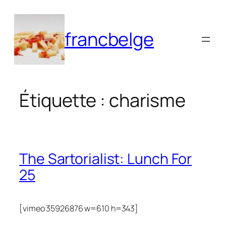
Aller
au
francbelge
contenu
Étiquette :
charisme
The Sartorialist: Lunch For
25
[vimeo 35926876 w=610 h=343]