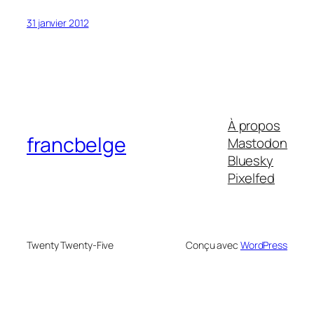
31 janvier 2012
À propos
francbelge
Mastodon
Bluesky
Pixelfed
Twenty Twenty-Five
Conçu avec
WordPress