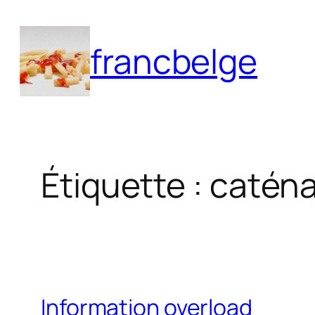
Aller
au
francbelge
contenu
Étiquette :
caténa
Information overload