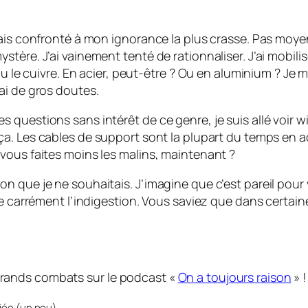
tais confronté à mon ignorance la plus crasse. Pas moye
tère. J’ai vainement tenté de rationnaliser. J’ai mobilis
mou le cuivre. En acier, peut-être ? Ou en aluminium ? Je
ai de gros doutes.
uestions sans intérêt de ce genre, je suis allé voir wiki
ça. Les cables de support sont la plupart du temps en 
vous faites moins les malins, maintenant ?
 que je ne souhaitais. J’imagine que c’est pareil pour 
ôle carrément l’indigestion. Vous saviez que dans certa
rands combats sur le podcast «
On a toujours raison
» !
iée (un peu).