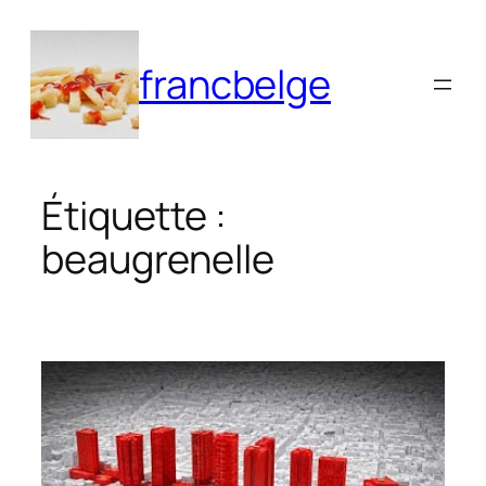
Aller
au
francbelge
contenu
Étiquette :
beaugrenelle