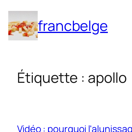
Aller
au
francbelge
contenu
Étiquette :
apollo
Vidéo : pourquoi l'alunissag