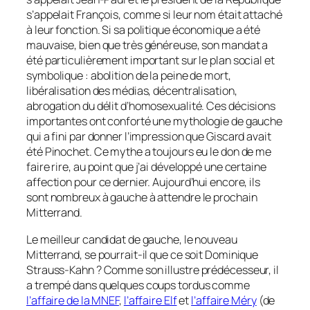
s’appelait François, comme si leur nom était attaché
à leur fonction. Si sa politique économique a été
mauvaise, bien que très généreuse, son mandat a
été particulièrement important sur le plan social et
symbolique : abolition de la peine de mort,
libéralisation des médias, décentralisation,
abrogation du délit d’homosexualité. Ces décisions
importantes ont conforté une mythologie de gauche
qui a fini par donner l’impression que Giscard avait
été Pinochet. Ce mythe a toujours eu le don de me
faire rire, au point que j’ai développé une certaine
affection pour ce dernier. Aujourd’hui encore, ils
sont nombreux à gauche à attendre le prochain
Mitterrand.
Le meilleur candidat de gauche, le nouveau
Mitterrand, se pourrait-il que ce soit Dominique
Strauss-Kahn ? Comme son illustre prédécesseur, il
a trempé dans quelques coups tordus comme
l’affaire de la MNEF
,
l’affaire Elf
et
l’affaire Méry
(de