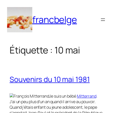
Aller
au
francbelge
contenu
Étiquette :
10 mai
Souvenirs du 10 mai 1981
Je suis un bébé
Mitterrand
.
J’ai un peu plus d’un an quand il arrive au pouvoir.
Quand j’étais enfant ou jeune adolescent, le pape
s’appelait Jean-Paul et le président de la République