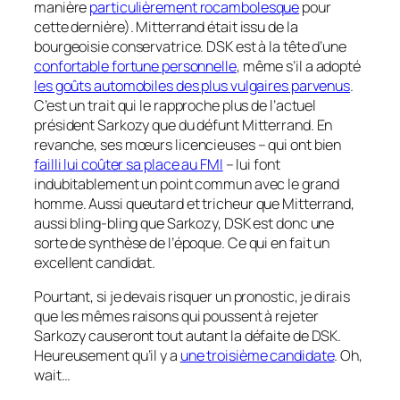
manière
particulièrement rocambolesque
pour
cette dernière). Mitterrand était issu de la
bourgeoisie conservatrice. DSK est à la tête d’une
confortable fortune personnelle
, même s’il a adopté
les goûts automobiles des plus vulgaires parvenus
.
C’est un trait qui le rapproche plus de l’actuel
président Sarkozy que du défunt Mitterrand. En
revanche, ses mœurs licencieuses – qui ont bien
failli lui coûter sa place au FMI
– lui font
indubitablement un point commun avec le grand
homme. Aussi queutard et tricheur que Mitterrand,
aussi bling-bling que Sarkozy, DSK est donc une
sorte de synthèse de l’époque. Ce qui en fait un
excellent candidat.
Pourtant, si je devais risquer un pronostic, je dirais
que les mêmes raisons qui poussent à rejeter
Sarkozy causeront tout autant la défaite de DSK.
Heureusement qu’il y a
une troisième candidate
. Oh,
wait…