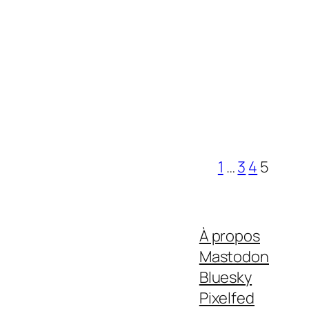
1
…
3
4
5
À propos
Mastodon
Bluesky
Pixelfed