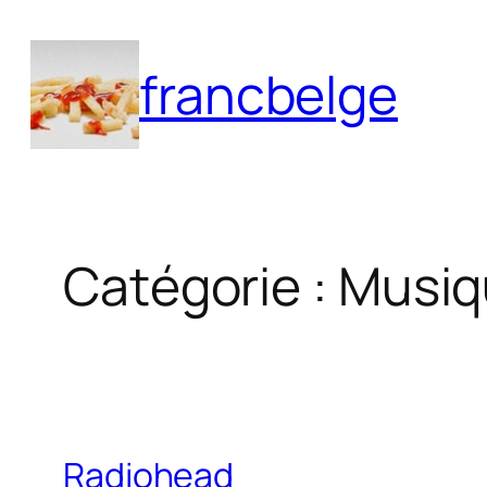
Aller
au
francbelge
contenu
Catégorie :
Musiq
Radiohead