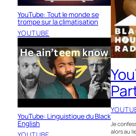
YouTube: Tout le monde se
trompe sur la climatisation
YOUTUBE
You
Par
YOUTU
YouTube: Linguistique du Black
English
Je confes
alors au l
YOUTUBE